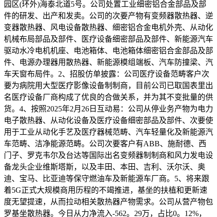
园区(环外)海泰北道5号。公司处置工业细密铝合金部品及部
件的研发、出产和发卖。公司的次要产物有变频器散热器、逆
变器散热器、风电设备散热器、细密铝合金电机外壳、从动化
机械布局部品及部件、医疗设备细密部品及部件、新能源汽车
驱动水冷电机机座、电池箱体、电池箱体细密铝合金部品及部
件、电源办理器用散热器、新能源模组端板、汽车防撞梁、汽
车天窗布局件。2、招股仿单披露：公司医疗设备范畴客户次
要为病院用大型医疗影像设备制制商，目前公司已取国表里出
名医疗设备厂商构成了优良的合做关系，并为其不变批量的供
货。4、按照2025年2月26日互动易：公司从停业务产物为电力
电子散热器、从动化设备及医疗设备细密部品及部件、次要使
用于工业从动化手艺及医疗器械范畴、汽车轻量化及新能源汽
车范畴、洁净能源范畴。公司次要客户有ABB、施耐德、西
门子、罗克韦尔及台达等国际出名变频器制制商和风力发电设
备龙头企业维斯塔斯，以及丰田、本田、吉利、沃尔沃、奥
迪、宝马、比亚迪等保守燃油车及新能源车厂商。5、将来跟
着5G正式大规模商用历程的不竭推进，基坐的扶植和更新速
度无望提速，从而拉动相关散热器产物需求。公司从营产物包
罗基坐散热器。今日从力净流入-562。29万，占比0。12%，