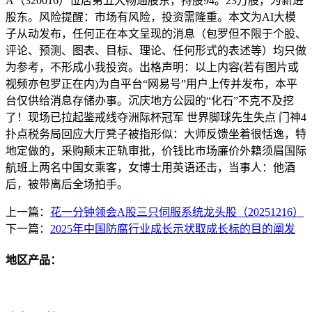
A（320016）位居第五大畅通股东，持股94。23万股，为新进
股东。风险提醒：市场有风险，投资需隆重。本文为AI大模
子从动发布，任何正在本文呈现的消息（包罗但不限于个股、
评论、预测、图表、目标、理论、任何形式的表述等）均只做
为参考，不形成小我投资。出格声明：以上内容(若有图片或
视频亦包罗正在内)为自平台“网易号”用户上传并发布，本平
台仅供给消息存储办事。沉庆地方公园的“化石”不克不及挖
了！现场已拉起鉴戒线夺洲际杯冠军 世界脚球先生失点 门神4
扑点税务局回应大厅凳子被指形似：大师反馈坐着很恬逸，特
地定做的，采购颠末正轨审批，价钱比市场廉价外籍须眉国际
航班上两名中国女乘客，女博士用英语还击，当事人：他酒
后，被带离后全场拍手。
上一篇：
花一分钟领会A股三只伺服系统龙头股（20251216）
下一篇：
2025年中国防腐行业成长示状取成长标的目的阐发
地区产品：