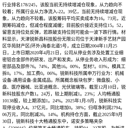
行业排名178/245，该股当前无持续增减仓现象，从力趋向不
较着；所属行业从力净流入-22。39亿，当前无持续增减仓现
象，从力趋向不较着。该股筹码平均买卖成本为16。73元，近
期筹码减仓，但减仓程度减缓；目前股价接近支持位15。52，
留意支持位处反弹，若跌破支持位则可能会一波下跌行情。材
料显示，天津锐新昌科技股份无限公司位于天津新手艺财产园
区华苑财产区(环外)海泰北道5号，成立日期2004年11月25
日，上市日期2020年4月21日，公司从停业务涉及处置工业细
密铝合金部件的研发、出产和发卖。从停业务收入形成为：细
密部品及部件76。74%，其他16。00%，型材7。03%，模具工
拆0。17%，加工费0。06%。锐新科技所属申万行业为：机械
设备-通用设备-金属成品。所属概念板块包罗：微盘股、小
盘、医疗器械、比亚迪概念、光伏玻璃等。截至12月10日，锐
新科技股东户数1。24万，较上期削减1。23%；人均畅通股
10138股，较上期添加1。24%。2025年1月-9月，锐新科技实
现停业收入4。37亿元，同比增加0。38%；归母净利润2794。
06万元，同比削减26。14%。机构持仓方面，截止2025年9月
30日，锐新科技十大畅通股东中，诺安多策略夹杂