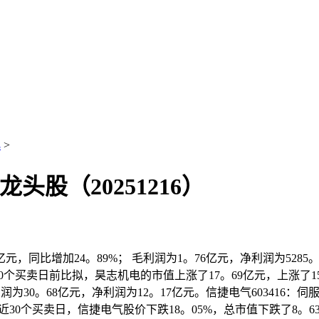
化
>
股（20251216）
，同比增加24。89%； 毛利润为1。76亿元，净利润为5285
和30个买卖日前比拟，昊志机电的市值上涨了17。69亿元，上涨了15
利润为30。68亿元，净利润为12。17亿元。信捷电气603416：
首近30个买卖日，信捷电气股价下跌18。05%，总市值下跌了8。63