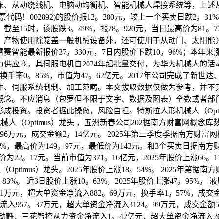
床、从动绕线机、电脑动均衡机、智能机械人焊接系统等，上述
股票代码！002892)的股价报12。280元，较上一个买卖日跌2。3
动静，截至15时，该股跌3。49%，报78。920元，当日最高价为
，产物使用除笼盖一般机械设备外，还可使用于从动门、太阳能光
赛智能最新报价37。330元，7日内股价下跌10。96%；本年来
应商，其伺服电机自2024年起批量交付，为华为机械人的活动节制
4万元，换手率0。85%，市值为47。62亿元。2017年公司完成
件、伺服系统制制、加工范畴。本文拔取数据仅做为参考，并不
概念。不应消息（包罗但不限于文字、数据及图表）全数或者部
成投资。投资者据此操做，风险自担。特斯拉人形机械人（Opti
机械人（Optimus）龙头 ，五洲新春公司202据南方财富网概
02。96万元，成交金额2。14亿元。 2025年第三季度季据南方
，最高价为149。97元，最低价为143元。和3个买卖日据南方
价为22。17元。当前市值为371。16亿元，2025年股价上涨
人（Optimus）龙头。2025年股价上涨18。54%。 2025年
2。83%。 近3日股价上涨10。63%，2025年股价上涨47。9
07。81万元，超大单资金净流入882。69万元，换手率1。57%，
流入957。37万元，超大单资金净流入3124。99万元，成交金额
日动静，三花智控从力资金净流入1。42亿元，超大单资金净流入2