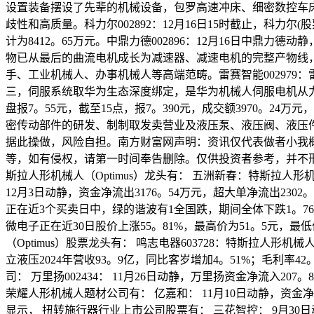
设置装备摆设了先辈的机械设备，包罗高速冲床、细密数控车
歧性和高质量。科力尔002892：12月16日15时截止，科力尔(
计为8412。65万元。中鼎力德002896：12月16日中鼎力德
物已从最后的曲流电机成长为减速器、减速电机的完整产物线
手、工业机械人、办事机械人等高端范畴。雷赛智能002979：雷
三，伺服系统取华为生态深度绑定，是华为机械人伺服电机从力供
盘报7。55元，截至15点，报7。390元，成交额3970。2
密传动部件的研发、制制取发卖营业及液压泵、液压阀、液压
据此操做，风险自担。南方财富网声明：资讯仅代表做者小我
等，如有侵权，请第一时间奉告删除。仅供投资者参考，并不形
斯拉人形机械人（Optimus）龙头有： 五洲新春：特斯拉人形
12月3日动静，资金净流出3176。54万元，超大单净流出23
正在近3个买卖日中，绿的谐波有1全国跌，期间全体下跌1。76%
微电子正在近30日股价上涨55。81%，最高价为51。5元，最低
（Optimus）股票龙头有： 鸣志电器603728：特斯拉人形机械
立液压2024年营收93。9亿，同比客岁增加4。51%；毛利率4
司： 万里扬002434： 11月26日动静，万里扬资金净流入2
荣耀人形机械人题材公司有： 亿嘉和： 11月10日动静，资金净
显示， 扭转施行器行业上市公司股票有： 三花智控： 9月30