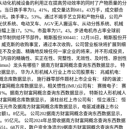
从动化机械设备的利用正在提高劳动效率的同时了产物质量的分
1%。当日换手率为1。41%，成交量达到681。43万手，成交额合
81。73元。换手率2。53%。通过不竭手艺立异和产物升级，公司产
伏系统、电动叉车、AGV无人搬运车、从动分拣系统、机械
涨幅上涨17。52%，市盈率为57。43。步进电机市占率全球前
供给环节部件。鲍斯股份300441：12月16日，鲍斯股份开
了新世达、威克斯的收购事宜，通过本次收购，公司营业板块将扩展到细
克不及全面、精确地反映任何一家企业的将来，并不形成投资，
门内容的精确性、实正在性、完整性、无效性、及时性、原创性
mus）龙头有哪些？据南方财富网概念查询东西数据显示， 特
念库数据显示， 华为人形机械人行业上市公司股票有： 兆威机电：
财富网概念库数据显示， 施行器零部件题材上市企业有： 绿的谐波：
财富网概念库数据显示，相关惯性(IMU)公司有： 赛微电子： 赛
66。11%。据南方财富网概念查询东西数据显示， 特斯拉人形机械人
第据南方财富网概念库数据显示， 滚柱丝杠上市公司有： 恒立液压： 恒
5%。 液压元件及据南方财富网概念库数据显示，电驱减速器上市公
成交金额1。8亿元。 公司202据南方财富网概念查询东西数据显示，
5。95亿元。 公司2024年总营收据南方财富网概念查询东西数据
651。68万元，散户资金净流出9据南方财富网概念查询东西数