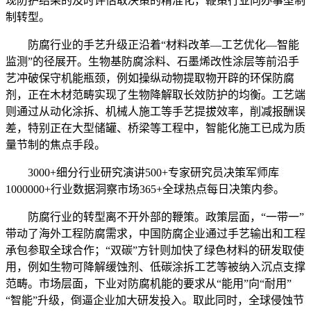
现防护结果的及时评估取决策的精准化，鞭策行业向办事型制
制转型。
防腐行业的手艺升级正沿着“材料改革—工艺优化—智能
监测”的径展开。生物基防腐涂料、石墨烯改性涂层等前沿手
艺冲破保守机能瓶颈，例如操纵动物提取物开辟的环保防腐
剂，正在木材范畴实现了生物降解取长效防护的均衡。工艺端
则通过从动化涂拆、机械人施工等手艺提拔效率，削减报酬误
差，特别正在大型储罐、桥梁等工程中，智能化施工已成为质
量节制的焦点手段。
3000+细分行业研究演讲500+专家研究员决策军师库
1000000+行业数据洞察市场365+全球热点每日决策内参。
防腐行业的转型离不开外部的鞭策。政策层面，“一带一”
带动了海外工程防腐需求，中国防腐企业通过手艺输出和工程
承包参取全球合作；“双碳”方针则加快了绿色材料的研发取使
用，例如生物可降解缓蚀剂、低碳涂拆工艺等被纳入沉点支撑
范畴。市场层面，下业对防腐机能的要求从“能用”向“耐用”
“智能”升级，倒逼企业加大研发投入。取此同时，全球侵蚀节