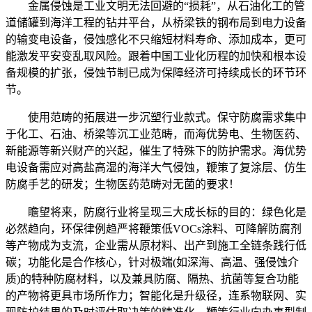
金属侵蚀是工业文明无法回避的“损耗”，从石油化工的管
道储罐到海洋工程的钻井平台，从桥梁铁的钢布局到电力设备
的输变电设备，侵蚀感化不只缩短材料寿命、添加成本，更可
能激发平安变乱取风险。跟着中国工业化历程的加快和根本设
备规模的扩张，侵蚀节制已成为保障经济可持续成长的环节环
节。
使用范畴的拓展进一步沉塑行业款式。保守防腐需求集中
于化工、石油、桥梁等沉工业范畴，而海优势电、生物医药、
新能源等新兴财产的兴起，催生了特殊下的防护需求。海优势
电设备需应对高盐高湿的海洋大气侵蚀，鞭策了复涂层、仿生
防腐手艺的研发；生物医药范畴对无菌的要求！
瞻望将来，防腐行业将呈现三大成长标的目的：绿色化是
必然趋向，环保律例趋严将鞭策低VOCs涂料、可降解防腐剂
等产物成为支流，企业需从原材料、出产到施工全链条践行低
碳；功能化是合作核心，针对极端(如深海、高温、强侵蚀介
质)的特种防腐材料，以及兼具防腐、隔热、抗菌等复合功能
的产物将更具市场所作力；智能化是升级径，连系物联网、实