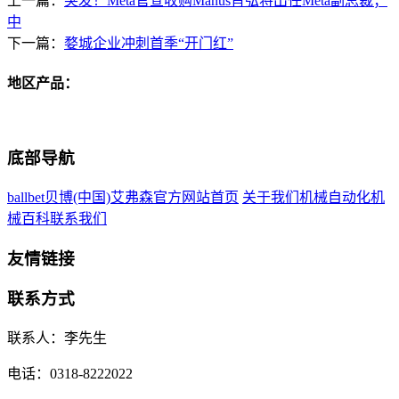
上一篇：
突发！Meta官宣收购Manus肖弘将出任Meta副总裁；
中
下一篇：
婺城企业冲刺首季“开门红”
地区产品：
底部导航
ballbet贝博(中国)艾弗森官方网站首页
关于我们
机械自动化
机
械百科
联系我们
友情链接
联系方式
联系人：李先生
电话：0318-8222022