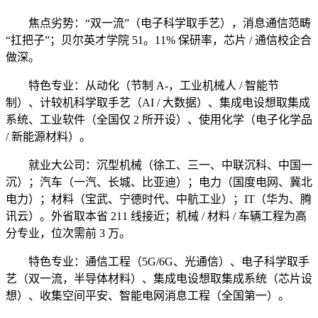
焦点劣势：“双一流”（电子科学取手艺），消息通信范畴
“扛把子”；贝尔英才学院 51。11% 保研率，芯片 / 通信校企合
做深。
特色专业：从动化（节制 A-，工业机械人 / 智能节
制）、计较机科学取手艺（AI / 大数据）、集成电设想取集成
系统、工业软件（全国仅 2 所开设）、使用化学（电子化学品
/ 新能源材料）。
就业大公司：沉型机械（徐工、三一、中联沉科、中国一
沉）；汽车（一汽、长城、比亚迪）；电力（国度电网、冀北
电力）；材料（宝武、宁德时代、中航工业）；IT（华为、腾
讯云）。外省取本省 211 线接近；机械 / 材料 / 车辆工程为高
分专业，位次需前 3 万。
特色专业：通信工程（5G/6G、光通信）、电子科学取手
艺（双一流，半导体材料）、集成电设想取集成系统（芯片设
想）、收集空间平安、智能电网消息工程（全国第一）。