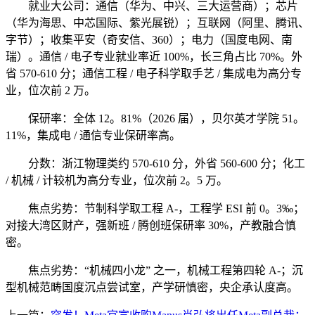
就业大公司：通信（华为、中兴、三大运营商）；芯片
（华为海思、中芯国际、紫光展锐）；互联网（阿里、腾讯、
字节）；收集平安（奇安信、360）；电力（国度电网、南
瑞）。通信 / 电子专业就业率近 100%，长三角占比 70%。外
省 570-610 分；通信工程 / 电子科学取手艺 / 集成电为高分专
业，位次前 2 万。
保研率：全体 12。81%（2026 届），贝尔英才学院 51。
11%，集成电 / 通信专业保研率高。
分数：浙江物理类约 570-610 分，外省 560-600 分；化工
/ 机械 / 计较机为高分专业，位次前 2。5 万。
焦点劣势：节制科学取工程 A-，工程学 ESI 前 0。3‰；
对接大湾区财产，强新班 / 腾创班保研率 30%，产教融合慎
密。
焦点劣势：“机械四小龙” 之一，机械工程第四轮 A-；沉
型机械范畴国度沉点尝试室，产学研慎密，央企承认度高。