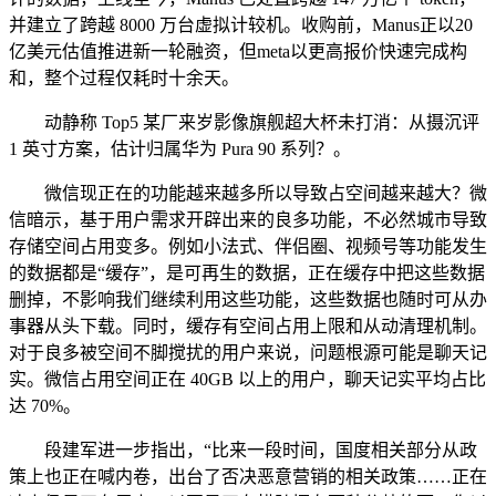
并建立了跨越 8000 万台虚拟计较机。收购前，Manus正以20
亿美元估值推进新一轮融资，但meta以更高报价快速完成构
和，整个过程仅耗时十余天。
动静称 Top5 某厂来岁影像旗舰超大杯未打消：从摄沉评
1 英寸方案，估计归属华为 Pura 90 系列？。
微信现正在的功能越来越多所以导致占空间越来越大？微
信暗示，基于用户需求开辟出来的良多功能，不必然城市导致
存储空间占用变多。例如小法式、伴侣圈、视频号等功能发生
的数据都是“缓存”，是可再生的数据，正在缓存中把这些数据
删掉，不影响我们继续利用这些功能，这些数据也随时可从办
事器从头下载。同时，缓存有空间占用上限和从动清理机制。
对于良多被空间不脚搅扰的用户来说，问题根源可能是聊天记
实。微信占用空间正在 40GB 以上的用户，聊天记实平均占比
达 70%。
段建军进一步指出，“比来一段时间，国度相关部分从政
策上也正在喊内卷，出台了否决恶意营销的相关政策……正在