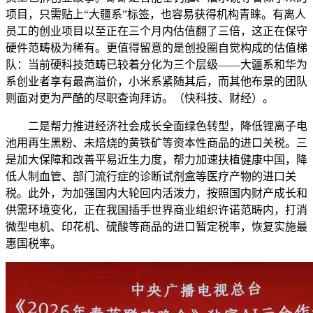
项目，只需贴上“大疆系”标签，也容易获得机构青睐。有离人
员工的创业项目以至正在三个月内估值翻了三倍，这正在保守
硬件范畴极为稀有。更值得留意的是创投圈自觉构成的估值梯
队：当前硬科技范畴已较着分化为三个层级——大疆系和华为
系创业者享有最高溢价，小米系紧随其后，而其他布景的团队
则面对更为严酷的尽职查询拜访。（快科技、财经）。
二是帮力推进经济社会成长全面绿色转型，降低锂离子电
池用再生黑粉、未焙烧的黄铁矿等资本性商品的进口关税。三
是加大保障和改善平易近生力度，帮力加速扶植健康中国，降
低人制血管、部门流行症的诊断试剂盒等医疗产物的进口关
税。此外，为加强国内大轮回内活泼力，按照国内财产成长和
供需环境变化，正在我国插手世界商业组织许诺范畴内，打消
微型电机、印花机、硫酸等商品的进口暂定税率，恢复实施最
惠国税率。