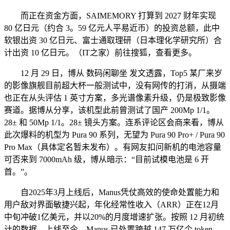
而正在资金方面，SAIMEMORY 打算到 2027 财年实现
80 亿日元（约合 3。59 亿元人平易近币）的投资总额，此中
软银出资 30 亿日元、富士通取理研（日本理化学研究所）合
计出资 10 亿日元。（IT之家）前往搜狐，查看更多。
12 月 29 日，博从 数码闲聊坐 发文透露，Top5 某厂来岁
的影像旗舰目前超大杯一般测试中，没有网传的打消，从摄端
也正在从头评估 1 英寸方案，多光谱像素升级，仍是极致影像
赛道。据博从分享，该机型此前曾测试了国产 200Mp 1/1。
28± 和 50Mp 1/1。28± 镜头方案。连系评论区会商来看，博从
此次爆料的机型为 Pura 90 系列，无望为 Pura 90 Pro+ / Pura 90
Pro Max（具体定名暂未发布）。有网友扣问新机的电池容量
可否来到 7000mAh 级，博从暗示：“目前试模电池是 6 开
首。”。
自2025年3月上线后，Manus凭仗高效的使命处置能力和
用户敌对界面敏捷兴起，年化经常性收入（ARR）正在12月
中旬冲破1亿美元，并以20%的月度增速扩张。按照 12 月初统
计的数据，上线至今，Manus 已处置跨越 147 万亿个 token，