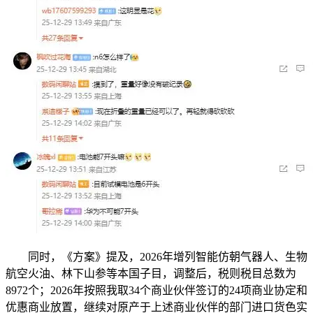
同时，《方案》提及，2026年增列智能仿朝气器人、生物
航空火油、林下山参等本国子目，调整后，税则税目总数为
8972个；2026年按照我取34个商业伙伴签订的24项商业协定和
优惠商业放置，继续对原产于上述商业伙伴的部门进口货色实