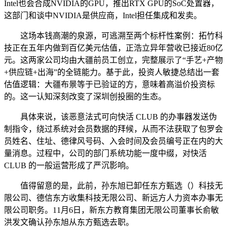
Intel也会合成NVIDIA的GPU，推出RTX GPU的SoC处置器，
这部门和谈中NVIDIA是供应商，Intel担任集成和发卖。
这场本钱高潮的泉源，可逃溯至两个标杆性案例：拓竹科
技正在五年内做到百亿美元估值，正浩立异年营收已接近80亿
元。这两家公司均由大疆前员工创立，完整展示了“手艺+产物
+供应链+出海”的全链能力。基于此，投资人敏捷总结出一套
估值逻辑：大疆布景等于已验证的方，意味着高溢价投资标
的。这一认知深刻改变了深圳创投圈的生态。
具体来说，该恶意法式可向快活 CLUB 的办事器发送伪
制指令，绕过系统对会员数据的拜候，从而不法获取了包罗会
员姓名、住址、德律风号码、入会时间及会员编号正在内的大
量消息。过程中，公司的部门系统功能一度中缀，对快活
CLUB 的一般运营形成了严沉影响。
值得留意的是，此前，孙东旭已卸任东方甄选（）科技无
限公司、德信东方收集科技无限公司、新远方人力资本办事无
限公司职务。11月6日，新东方教育集团无限公司董事长俞敏
洪发文确认孙东旭从东方甄选去职。