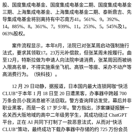
股、国度集成电基金、国度集成电基金二期、国度集成电基金
三期、上海集成电基金、上海集成电基金二期、泰新鼎吉、先
导集成电基金将别离持有中芯南方41。561%、9。392%、
14。885%、8。361%、7。939%、11。253%、5。545%及1。
063%股权。
案件流程显示，本年8月，法院已对张某周启动强制施行
法式，要求其领取17。23万元补偿款，但张某周未按履行。曲
至12月，特斯拉做为申请人向法院申请消费，张某周因而被纳
入限高名单，不得实施乘坐飞机、高铁一等座、采办不动产等
高消费行为。（快科技）。
12 月 29 日动静，据报道，日本国内最大连锁网咖“快活
CLUB”于本年 1 月 18 日至 20 日遭黑客，办事器中跨越 700
万条会员小我消息被不法窃取。警方查询拜访发觉，幕后并非
职业黑客，而是一名 17 岁少年。警方指出，涉案嫌疑报酬一
名关西大阪地域的高中二年级男学生，其成功绕过 ChatGPT
平台，正在 AI 共同下打制了一款恶意法式，从而对“快活
CLUB”策动，最终成功下载办事器中存储的约 725 万份会员