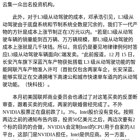
云集一众出名投资机构。
此外，对于L3级从动驾驶的成本，邓承浩引见，L3级从
动驾驶由于底盘系统和节制系统全数是冗余的，我们下一代产
物的方针是成本上涨节制正在3万元以内。“若是L3级从动驾
驶车辆的销量能到百万辆、万万辆规模，那L3级从动驾驶的
成本上涨就是几千块钱。所以，背后仍是要见地律律例何时答
应L3级从动驾驶车辆面向C端发卖。”此前报道，12 月 15 日，
长安汽车旗下深蓝汽车产物获批搭载 L3 级从动驾驶功能的智
能网联汽车产物准入许可（首批仅包含两家车企，长安深蓝、
能够实现正在交通拥堵下高速公和城市快速单车道内的从动驾
驶功能。（快科技）。
本月初美国联邦商业委员会也通过了对这笔买卖的反垄断
审查，跟着买卖的完成，两家的联婚曾经完成了。不外
NVIDIA股票正在盘前跌了1。3%，Intel股价没有变化。按照
两边之前的通知布告内容，投资50亿美元之后，两边次要有2
个标的目的的合做，NVIDIA会定制Intel的CPU用于自家的AI
平台，这部门是NVIDIA担任，Intel是供应商。另一方面，