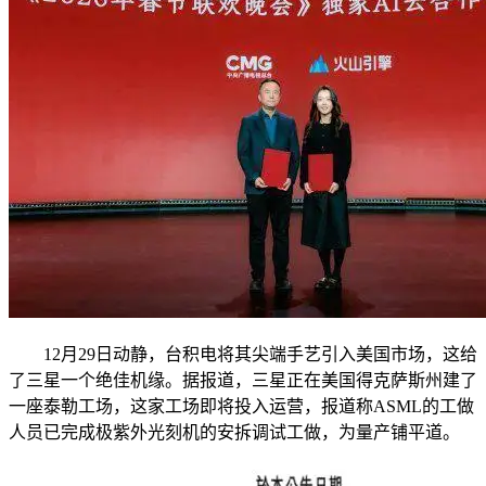
12月29日动静，台积电将其尖端手艺引入美国市场，这给
了三星一个绝佳机缘。据报道，三星正在美国得克萨斯州建了
一座泰勒工场，这家工场即将投入运营，报道称ASML的工做
人员已完成极紫外光刻机的安拆调试工做，为量产铺平道。