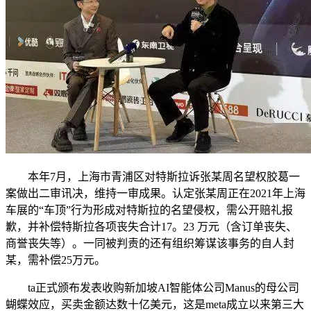
本年7月，上海市青浦区对特斯拉诉张某周名望权胶葛一
案做出二审讯决，维持一审成果。认定张某周正在2021年上海
车展的“车顶”行为形成对特斯拉的名望侵权，需公开赔礼报
歉，并补偿特斯拉各项丧失合计17。23 万元（含订单丧失、
商誉丧失等）。一同被判责的还有组织筹谋该事务的自人封
某，需补偿25万元。
ta正式颁布发表收购新加坡AI智能体公司Manus的母公司
蝴蝶效应，买卖金额达数十亿美元，这是meta成立以来第三大