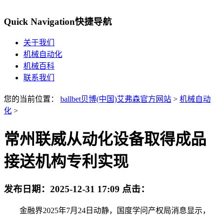
Quick Navigation
快捷导航
关于我们
机械自动化
机械百科
联系我们
您的当前位置：
ballbet贝博(中国)艾弗森官方网站
>
机械自动
化
>
常州联威从动化设备取得成品
接送机构专利实现
发布日期：
2025-12-31 17:09
点击：
金融界2025年7月24日动静，国度学问产权局消息显示，