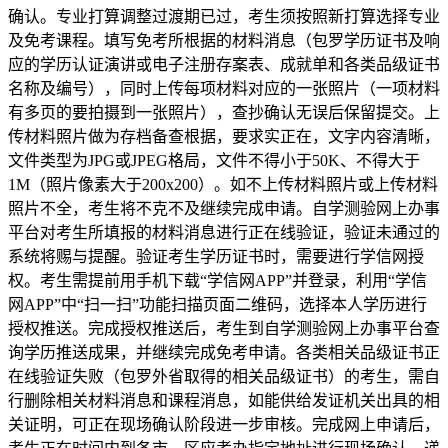
确认。专业打算调整过渡期已过，考生须按照新打算选择专业
及免考课程。填写免考所根据的材料消息（包罗学历证书及响
应的学历认证演讲或电子注册存案表、成就单和各类品级证书
名称及编号），同时上传每项材料对应的一张照片（一项材料
有多页的要拍摄到一张照片），查抄确认无误后保留提交。上
传材料照片做为存档备查根据，要求实正在，文字内容清晰，
文件类型为JPG或JPEG格局，文件不得小于50K、不得大于
1M（照片像素大于200x200）。如不上传材料照片或上传材料
照片不全，考生将不克不及继续完成申请。自学测验网上办事
平台对考生所填报的材料消息进行正在线验证，验证未通过的
系统将赐与提醒。验证考生学历证书时，需要进行学信网授
权。考生需提前用手机下载“学信网APP”并登录，利用“学信
网APP”中“扫一扫”功能扫描页面二维码，选择本人学历进行
授权推送。完成授权推送后，考生到自学测验网上办事平台查
询学历推送成果，并继续完成免考申请。各类相关品级证书正
在线验证失败（包罗外省取得的相关品级证书）的考生，需自
行删除相关材料消息和课程消息，如能供给发证机关出具的相
关证明，可正在现场确认阶段进一步审核。完成网上申请后，