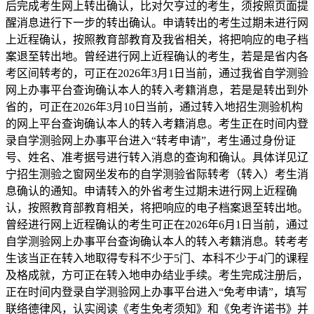
后完成考生网上转出确认，比对欠亨过的考生，须按照页面提
醒消息进行下一步的转出确认。申请转出的考生过期未进行网
上近程确认，按照教育部教育及我省相关，将把响应的电子档
案退至转出地。曾经进行网上近程确认的考生，若是是省内各
考区间转考的，可正在2026年3月1日当前，通过我省自学测验
网上办事平台查询确认本人的转入考籍消息，若是是转出到外
省的，可正在2026年3月10日当前，通过转入地招生测验机构
的网上平台查询确认本人的转入考籍消息。考生正在时间内登
录自学测验网上办事平台进入“转考申请”，考生通过身份证
号、姓名、准考据号进行转入消息的查询和确认。具体详见辽
宁招生测验之窗网坐发布的自学测验省际转考（转入）考生消
息确认的通知。申请转入的外省考生过期未进行网上近程确
认，按照教育部教育相关，将把响应的电子档案退至转出地。
曾经进行网上近程确认的考生可正在2026年6月1日当前，通过
自学测验网上办事平台查询确认本人的转入考籍消息。转考考
生该当正在转入地取得专科不少于5门、本科不少于4门的课程
及格成就，方可正在转入地申办结业手续。考生完成注册后，
正在时间内登录自学测验网上办事平台进入“免考申请”，填写
联络德律风，认实阅读《考生免考须知》和《免考许诺书》并