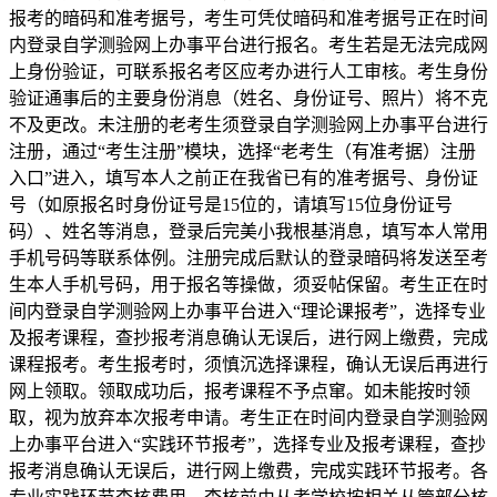
报考的暗码和准考据号，考生可凭仗暗码和准考据号正在时间
内登录自学测验网上办事平台进行报名。考生若是无法完成网
上身份验证，可联系报名考区应考办进行人工审核。考生身份
验证通事后的主要身份消息（姓名、身份证号、照片）将不克
不及更改。未注册的老考生须登录自学测验网上办事平台进行
注册，通过“考生注册”模块，选择“老考生（有准考据）注册
入口”进入，填写本人之前正在我省已有的准考据号、身份证
号（如原报名时身份证号是15位的，请填写15位身份证号
码）、姓名等消息，登录后完美小我根基消息，填写本人常用
手机号码等联系体例。注册完成后默认的登录暗码将发送至考
生本人手机号码，用于报名等操做，须妥帖保留。考生正在时
间内登录自学测验网上办事平台进入“理论课报考”，选择专业
及报考课程，查抄报考消息确认无误后，进行网上缴费，完成
课程报考。考生报考时，须慎沉选择课程，确认无误后再进行
网上领取。领取成功后，报考课程不予点窜。如未能按时领
取，视为放弃本次报考申请。考生正在时间内登录自学测验网
上办事平台进入“实践环节报考”，选择专业及报考课程，查抄
报考消息确认无误后，进行网上缴费，完成实践环节报考。各