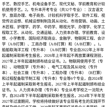
手艺、数控手艺、机电设备手艺、现代文秘、学前教育和计较
机使用手艺。2。专升本开考专业（共32个专业）：汉言语文
学、旅逛办理、电子商务、计较机科学取手艺、软件工程、视
觉传达设想、机械设想制制及其从动化、市场营销、动画、土
木匠程、护理学、药学、中药学、眼视光学、办理学、化学工
程取工艺、从动化、交通运输、人力资本办理、学前教育、设
想、小学教育、国际经济取商业、金融学、物联网工程、会计
学（A/B打算）、工商办理（A/B打算）和（A/B打算）。1。
船舶取海洋工程（专升本）（A/B打算）专业自2022年上半年
起遏制采取新考生报名，2026年上半年起不再放置课程测验，
2027年上半年起遏制颁布结业证书。2。物联网使用手艺（专
科）、动物医学（专升本）、电气工程及其从动化（专升
本）、社会工做（专升本）、工程办理（专升本）（B打算）
和过程配备取节制工程（专升本）专业等6个专业，自2024年
上半年起遏制采取新考生报名，2027年上半年起遏制颁布结业
证书。3。人力资本办理（专升本）专业从考学校之一沈阳大
学，自2024年下半年起遏制采取新考生报名，2024年下半年至
2027年过渡期间，学校将持续做好该专业现有考生的实践环节