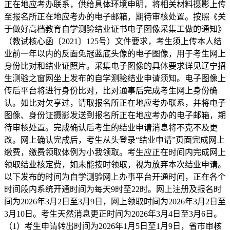
正在地应考办联系，供给具体环境申明，将相关材料摄影上传
至报名所正在地应考办的电子邮箱，期待审核处置。按照《关
于做好高档教育自学测验结业证书电子图像采集工做的通知》
（教试核心函〔2021〕125号）文件要求，考生须上传本人结
业前一年以内的反面免冠蓝底头像的电子图像，用于考生网上
身份比对和结业证照片。采集电子图像的具体要求详见辽宁招
生测验之窗网坐上发布的自学测验结业申请须知。电子图像上
传后平台将进行身份比对，比对通事后完成考生网上身份确
认。如比对欠亨过，请取报名所正在地应考办联系，并将电子
图像、身份证摄影发送到报名所正在地应考办的电子邮箱，期
待审核处置。完成确认后考生的结业申请消息将不克不及更
改。网上确认完成后，考生从头登录“结业申请”页面完成网上
缴费，缴费领取体例为小我领取。考生应正在时间内完成网上
领取结业核定费，如未能按时领取，视为放弃本次结业申请。
以下发布的时间为自学测验网上办事平台开通时间，正在各个
时间段内系统开通时间为每天9时至22时。网上注册及报名时
间为2026年3月2日至3月9日，网上领取时间为2026年3月2日至
3月10日。考生天然消息更正时间为2026年3月4日至3月6日。
（1）考生申请转出时间为2026年1月5日至1月9日，省市审核