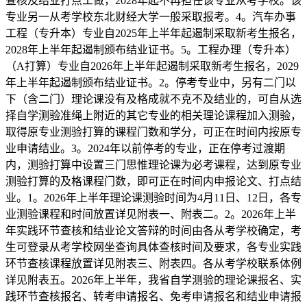
查核及结业打点工做，2028年起不再担任该专业从考学校。该
专业另一从考学校东北财经大学一般采取报考。4。汽车办事
工程（专升本）专业自2025年上半年起遏制采取新考生报名，
2028年上半年起遏制颁布结业证书。5。工程办理（专升本）
（A打算）专业自2026年上半年起遏制采取新考生报名，2029
年上半年起遏制颁布结业证书。2。停考专业中，另有二门以
下（含二门）理论课没有及格成就不克不及结业的，可自从选
择自学测验准绳上附近的其它专业的相关理论课程加入测验，
取得原专业测验打算的课程门数和学分，可正在时间内按原专
业申请结业。3。2024年以前停考的专业，正在停考过渡期
内，测验打算中设置三门思惟理论课为必考课程，达到原专业
测验打算的及格课程门数，即可正在时间内申报论文、打点结
业。1。2026年上半年理论课测验时间为4月11日、12日，各专
业测验课程和时间放置详见附表一、附表二。2。2026年上半
年实践环节查核和结业论文答辩的时间由各从考学校确定，考
生可登录从考学校网坐查询具体查核时间及要求，各专业实践
环节查核课程放置详见附表三、附表四。各从考学校联系体例
详见附表五。2026年上半年，我省自学测验的理论课报名、实
践环节查核报名、转考申请报名、免考申请报名和结业申请报