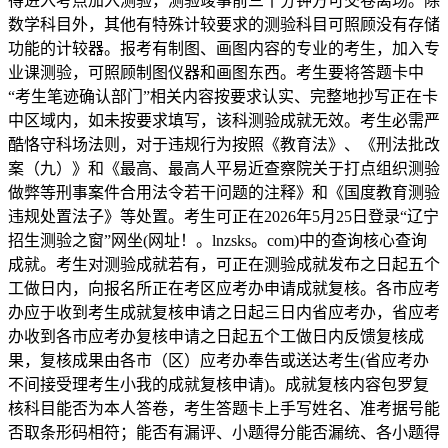
得进入考点加入测验，测验竣事前三十分钟方可交卷离场。除
数学科目外，其他有特殊计较要求的测验科目可照顾没有存储
功能的计较器。报考有制图、画图内容的专业的考生，加入专
业课测验，可照顾制图仪器和画图东西。考生要将答题卡中
“考生笔迹确认部门”相关内容按要求认实、完整地抄写正在卡
中区域内，如未按要求填写，该科测验成就无效。考生必需严
酷恪守科场法则，对于违规行为按照《教育法》、《刑法批改
案（九）》和《最高、最高人平易近查察院关于打点组织测验
做弊等刑事案件合用法令若干问题的注释》和《国度教育测验
违规处置法子》等处置。考生可正在2026年5月25日登录“辽宁
招生测验之窗”网坐(网址！。lnzsks。com)中的查询核心查询
成就。考生对测验成就若有，可正在测验成就发布之日起五个
工做日内，向报名所正在考区应考办申请成就复核。各市应考
办应于收到考生成就复核申请之日起三日内省应考办，省应考
办收到各市应考办复核申请之日起五个工做日内反馈复核成
果，复核成果由各市（区）应考办奉告或送达考生(省应考办
不间接受理考生小我的成就复核申请)。成就复核内容包罗复
核科目能否为本人答卷，考生答题卡上手写姓名、准考据号能
否取条形码相符；能否有漏评、小题得分能否漏统、各小题得