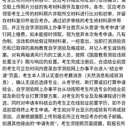
考生正在时间内到各市、区应考办指定地址进行现场确认，递
交取上传照片分歧的免考材料原件及复印件。各市、区应考办
领受考生上传的材料照片并取所交材料进行比对和初审，并留
存材料复印件省应考办。通过初步审核的考生将材料原件带
回，并正在自学测验网上办事平台首页从头登录“免考申请”进
行网上缴费，如未能按时领取，视为放弃本次免考申请。凡有
伪制、涂改和供给假证明材料者，一经查出，当即打消测验资
历和已取得的高档教育自学测验及格成就，并记入考生诚信档
案。对有两袖清风行为的工做人员，按照《国度教育测验违规
处置法子》赐与响应的处置。考生完成注册后，合适结业前提
的考生可正在时间内登录自学测验网上办事平台进入“结业申
请”页面，考生本人须认实查抄考籍消息（天然消息和成就消
息），确认无误后选择专业、从考学校、新打算或旧打算申请
结业，自学测验网上办事平台从动按照考生所选专业的结业前
提及新旧专业打算顶替方案，对考生的专业及及格课程进行筛
选，同时对申请本科结业的考生正在线验证前置学历，如不合
适前提将终止考生申请。考生如对平台显示的成就有可将成就
添加、点窜根据摄影上传到报名所正在地应考办的电子邮箱。
如遇其他缘由的“申请失败”，考生须按照页面提醒，取报名所