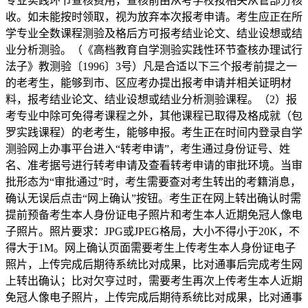
专业实践环节查核费用，查核前由从考学校按相关从管部分核
收。如未能按时领取，视为放弃本次报考申请。考生应正在所
学专业全数课程测验及格后方可报考结业论文、结业设想或结
业分析测验。（《高档教育自学测验实践性环节查核办理试行
法子》教测验〔1996〕3号）凡是合适以下三个报考前提之一
的老考生，能够到市、区应考办提出报考申请并相关证明材
料，报考结业论文、结业设想或结业分析测验课程。（2）报
考专业中除可免得考课程之外，其他课程已取得及格成就（包
罗实践课程）的老考生，能够申报。考生正在时间内登录自学
测验网上办事平台进入“转考申请”，考生通过身份证号、姓
名、准考据号进行转考申请及查看转考申请的审批环境。当审
批形态为“审批通过”时，考生需要查对考生转出的考籍消息，
确认无误后点击“网上确认”按钮。考生正在网上转出确认时需
提前预备考生本人身份证电子照片和考生本人近期免冠人像电
子照片。照片要求：JPG或JPEG格局，大小不得小于20K，不
得大于1M。网上确认页面需要考生上传考生本人身份证电子
照片，上传完成后期待系统比对成果，比对通事后完成考生网
上转出确认；比对欠亨过时，需要考生再次上传考生本人近期
免冠人像电子照片，上传完成后期待系统比对成果，比对通事