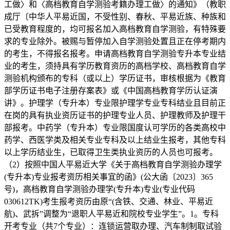
工做〉和〈高档教育自学测验考籍办理工做〉的通知》（教职
成厅〔中华人平易近国，不受性别、春秋、平易近族、种族和
已受教育程度的，均可报名加入高档教育自学测验，有特殊要
求的专业除外。被赐与暂停加入自学测验处置且正在停考期内
的考生，不得报名报考。申请高档教育自学测验专升本专业结
业的考生，须持具有学历教育资历的高档学校、高档教育自学
测验机构颁布的专科（或以上）学历证书，审核根据为《教育
部学历证书电子注册存案表》或《中国高档教育学历认证演
讲》。护理学（专升本）专业限护理学专业专科结业且目前正
在岗的具有执业资历证书的护理专业人员、护理教师及护理干
部报考。中药学（专升本）专业限国度认可学历的各类高校中
药学、西医学类及相关专业专科及以上结业生报考，其他专科
以上学历结业生，已取得卫生类执业资历的人员也可报考。
（2）按照中国人平易近大学《关于高档教育自学测验办理学
(专升本)专业报考资历相关事宜的函》(公大函〔2023〕365
号)，高档教育自学测验办理学(专升本)专业(专业代码
030612TK)考生报考资历由原“(含铁、交通、林业、平易近
航)、武拆”调整为“退职人平易近和院校专业学生”。1。专科
开考专业（共7个专业）：连锁运营取办理、汽车制制取试验