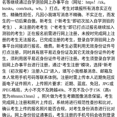
名等继续通过自学测验网上办事平台（网址：https！//zk。
lnzsks。com/lnzk。wb。）打点。考生对填报所有消息实正在
性、精确性担任，凡因小我填写消息不精确、不实正在，而发
生的一切后果自傲。新考生（“新考生”即初次加入自学测验的
考生）、未注册的老考生（“老考生”即已打点过报名继续加入
测验的考生）正在报名前需进行网上注册，未按时完成网上注
册的考生无法报名。已完成注册的考生，登录自学测验网上办
事平台间接进行报名、缴费。新考生必需利用无效身份证件号
打点注册，同时具有居平易近身份证及其它无效身份证件的考
生，须利用居平易近身份证件号进行注册。考生须登录自学测
验网上办事平台进行注册，通过“考生注册”模块，选择“新考
生（初次报考）注册入口”进入，填写小我根基消息、邮箱及
本人常用手机号码等联系体例。注册时需上传本人近期免冠反
面电子证件照片，上传照片要求：近期、蓝底、免冠，JPG或
JPEG格局，大小不克不及跨越40k、不克不及小于15K（高x
宽为48mmx33mm）。照片做为考生考籍图像消息保留。考生
完成网上注册和照片上传后，系统将进行规范性查抄和比对，
确认考生上传的报名照片能否合规，对考生身份消息进行比对
确认。网上身份验证通事后，考生注册的手机号码会收到登录