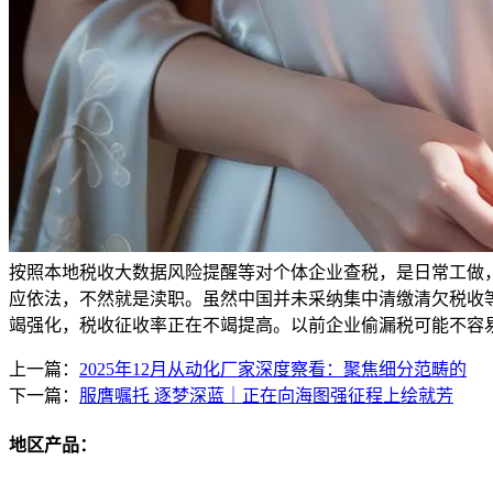
按照本地税收大数据风险提醒等对个体企业查税，是日常工做
应依法，不然就是渎职。虽然中国并未采纳集中清缴清欠税收
竭强化，税收征收率正在不竭提高。以前企业偷漏税可能不容
上一篇：
2025年12月从动化厂家深度察看：聚焦细分范畴的
下一篇：
服膺嘱托 逐梦深蓝｜正在向海图强征程上绘就芳
地区产品：