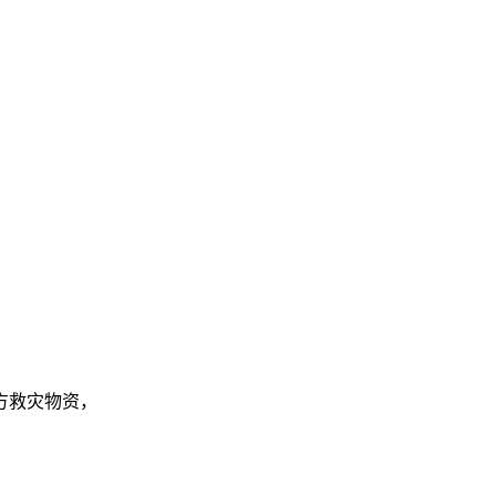
方救灾物资，