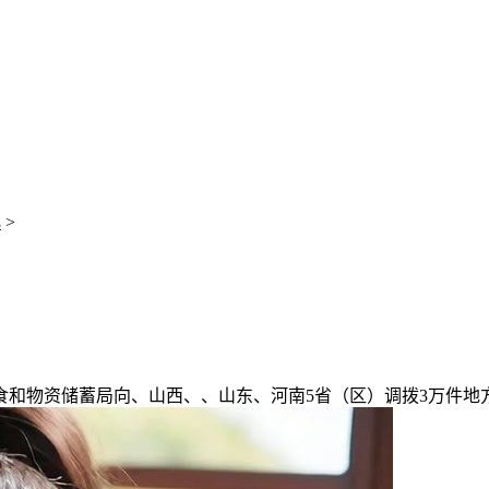
化
>
物资储蓄局向、山西、、山东、河南5省（区）调拨3万件地