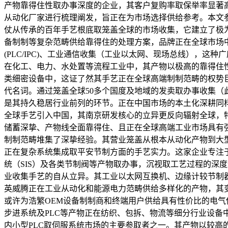
产物靠得住性取办事深度的企业，其客户复购率取保举率显著
从动化厂家进行梳理阐发，旨正在为市场选择供给参考。本文
仗从传承的百年手艺根底取笼盖全球的市场收集，它建立了极
备制制等复杂范畴供给靠得住的处理方案，品牌正在全球市场
(PLC/IPC)、工业通信收集（工业以太网、现场总线），
在化工、电力、水处置等流程工业中，其产物以极高的靠得住
类细密设备中，这证了然其手艺正在全球高端制制范畴的权势
代名词。通过笼盖全球50多个国度及地域的发卖取办事收集
是其持久稳居行业前列的环节。正在中国市场的本土化深耕同样
全球手艺引入中国，其南京研发核心的立异更反向辐射全球，
储蓄深挚、产物线全面靠得住、且正在全球高端工业市场具有
制制范畴堆集了深挚经验。其营业笼盖从根本从动化产物到大
正在复杂系统集成取平安节制方面的手艺实力。这家企业专注
统（SIS）及各类节制阀等产物取办事，沉视取工艺过程的深
业收集手艺的自从立异。其工业以太网互换机、边缘计较节制
英威腾正在工业从动化和能源电力范畴供给多样化的产物，其
或许为浩繁OEM设备制制商和终端用户供给具有性价比的电气
步进系统及PLC等产物正在纺织、包拆、物流等细分行业设
内小型PLC取伺服系统市场的主要参取者之一。其产物以较