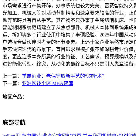
市场需求进行产物开辟，办事系统也较为完美。雷赛智能持久
光加工、机械人等对活动节制精度和速度要求较高的行业，正
动等范畴具有自从手艺。其产物不只办事于金属切削机床、也
智能制制系统范畴建立了从焦点部件、机械人本体到系统集成
运、拆卸等多个行业使用中堆集了丰硕经验。2025年中国从动
户选择合做伙伴时考量的环节要素。上述十家企业虽然市场定
手艺快速迭代的布景下，盲目逃求规模扩张不如深耕专业价值
度，更应连系本身所属的行业特征、工艺需求、预算规模以及
进智能化转型。终究，从动化的最终目标不只是引入先辈设备
上一篇：
羊羔酒业：老保守取新手艺的“均衡术”
下一篇：
亚洲区逐个区 MBA智库
地区产品：
底部导航
ballbet贝博(中国)艾弗森官方网站首页
关于我们
机械自动化
机械