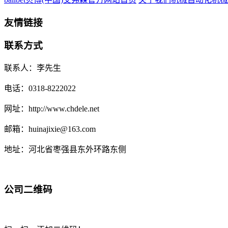
友情链接
联系方式
联系人：李先生
电话：0318-8222022
网址：http://www.chdele.net
邮箱：huinajixie@163.com
地址：河北省枣强县东外环路东侧
公司二维码