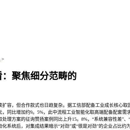
化
>
察看：聚焦细分范畴的
扩容，但合作款式也日趋复杂。据工信部配备工业成长核心取国
亿元，同比增加约9。5%，此中流程工业智能化取高端配备配套
取处理方案的征询赞扬案例同比上升15。8%，“系统兼容性差”、
化系统后，对集成结果暗示“对劲”或“很是对劲”的企业占比约