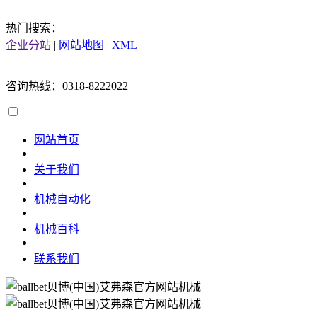
热门搜索：
企业分站
|
网站地图
|
XML
咨询热线：0318-8222022
网站首页
|
关于我们
|
机械自动化
|
机械百科
|
联系我们