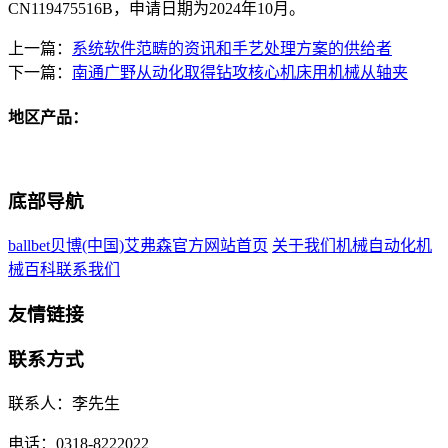
CN119475516B，申请日期为2024年10月。
上一篇：
系统软件范畴的资讯和手艺处理方案的供给者
下一篇：
南通广野从动化取得钻攻核心机床用机械从轴夹
地区产品：
底部导航
ballbet贝博(中国)艾弗森官方网站首页
关于我们
机械自动化
机
械百科
联系我们
友情链接
联系方式
联系人：李先生
电话：0318-8222022