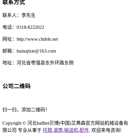
联系方式
联系人：李先生
电话：0318-8222022
网址：http://www.chdele.net
邮箱：huinajixie@163.com
地址：河北省枣强县东外环路东侧
公司二维码
扫一扫，添加二维码！
Copyright © 河北ballbet贝博(中国)艾弗森官方网站机械设备有
限公司 专业从事于
托辊
,
滚筒
,
输送机
,
配件
, 欢迎来电咨询!