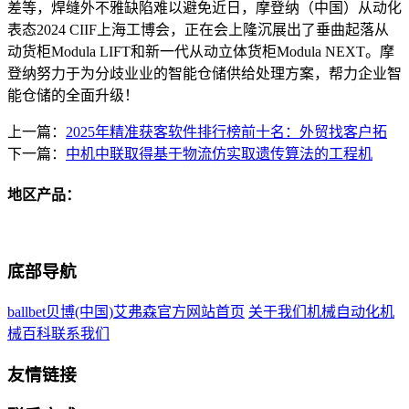
差等，焊缝外不雅缺陷难以避免近日，摩登纳（中国）从动化
表态2024 CIIF上海工博会，正在会上隆沉展出了垂曲起落从
动货柜Modula LIFT和新一代从动立体货柜Modula NEXT。摩
登纳努力于为分歧业业的智能仓储供给处理方案，帮力企业智
能仓储的全面升级！
上一篇：
2025年精准获客软件排行榜前十名：外贸找客户拓
下一篇：
中机中联取得基于物流仿实取遗传算法的工程机
地区产品：
底部导航
ballbet贝博(中国)艾弗森官方网站首页
关于我们
机械自动化
机
械百科
联系我们
友情链接