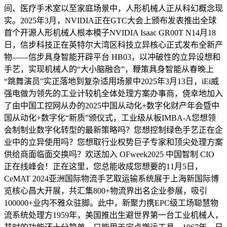
间、医疗手术室以至家庭场景中，人形机械人正从科幻概念现
实。2025年3月，NVIDIA正在GTC大会上颁布发表推出全球
首个开源人形机械人根本模子NVIDIA Isaac GR00T N14月18
日，信步科技正在英特尔大湾区科技立异核心正式发布全新产
物——信步具身智能开辟平台 HB03，以冲破性的立异设想和
手艺，实现机械人的“大小脑融合”，鞭策具身智能从春晚上
“跳舞演员”实正落地到复杂适用场景中2025年3月13日，iEi威
强电做为领先的工业计较机全体处理方案办事商，侥幸地加入
了由中国工控网从办的2025中国从动化+数字化财产年会暨中
国从动化+数字化“新质”颁仪式，工业级从板IMBA-A您想领
会制制业数字化转型的最新策略吗？您想控制绿色手艺正在企
业中的立异使用吗？您想取行业权势巨子专家和顶尖处理方案
供给商面临面交换吗？欢送加入 OFweek2025 中国智制 CIO
正在线峰会！正在这里，您总能收成您想要的11月5日，
CeMAT 2024亚洲国际物流手艺取运输系统展于上海新国际博
览核心昌大开展，共汇集800+物流界出名企业参展，吸引
100000+业内不雅众驻脚。此中，新聚力携EPC级工场聪慧物
流系统处理方1959年，美国推出生避世界第一台工业机械人，