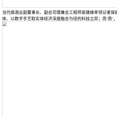
当代缘酒业副董事长、副总司理兼总工程师吴建峰率领记者穿越
体、以数字手艺取实体经济深度融合为径的科技立异；而‘质’