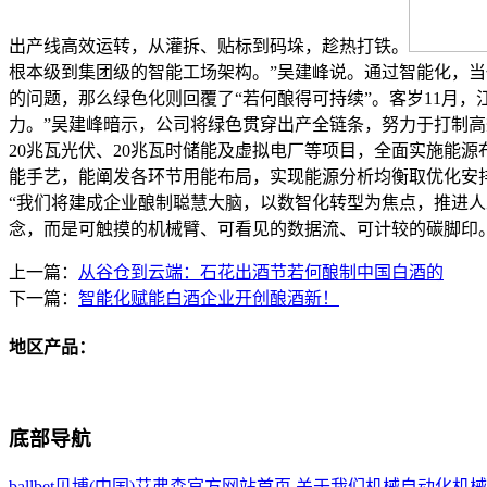
出产线高效运转，从灌拆、贴标到码垛，趁热打铁。
根本级到集团级的智能工场架构。”吴建峰说。通过智能化，当
的问题，那么绿色化则回覆了“若何酿得可持续”。客岁11月，
力。”吴建峰暗示，公司将绿色贯穿出产全链条，努力于打制
20兆瓦光伏、20兆瓦时储能及虚拟电厂等项目，全面实施能
能手艺，能阐发各环节用能布局，实现能源分析均衡取优化安
“我们将建成企业酿制聪慧大脑，以数智化转型为焦点，推进
念，而是可触摸的机械臂、可看见的数据流、可计较的碳脚印
上一篇：
从谷仓到云端：石花出酒节若何酿制中国白酒的
下一篇：
智能化赋能白酒企业开创酿酒新！
地区产品：
底部导航
ballbet贝博(中国)艾弗森官方网站首页
关于我们
机械自动化
机械