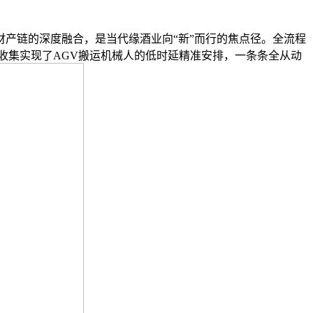
财产链的深度融合，是当代缘酒业向“新”而行的焦点径。全流程
收集实现了AGV搬运机械人的低时延精准安排，一条条全从动