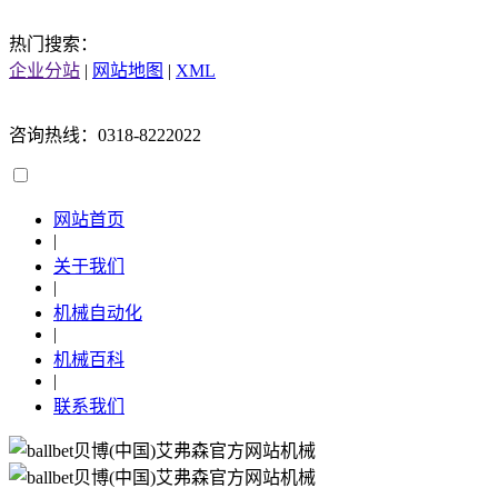
热门搜索：
企业分站
|
网站地图
|
XML
咨询热线：0318-8222022
网站首页
|
关于我们
|
机械自动化
|
机械百科
|
联系我们