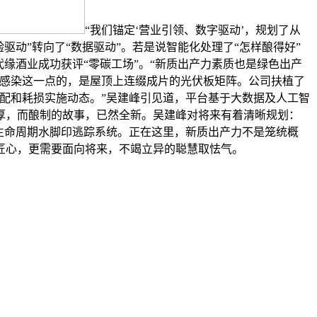
“我们锚定‘营业引领、数字驱动’，规划了从
动”转向了“数据驱动”。若是说智能化处理了“怎样酿得好”
代缘酒业成功获评“零碳工场”。“新质出产力素质也是绿色出产
触感染这一点的，是屋顶上连缀成片的光伏板矩阵。公司扶植了
输配和耗损实施动态。”吴建峰引见道，平台基于大数据及人工智
厚，而酿制的故事，已然全新。吴建峰对将来有着清晰规划：
生命周期水脚印逃踪系统。正在这里，新质出产力不是笼统概
匠心，更需要面向将来，不竭立异的聪慧取怯气。