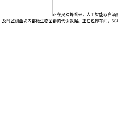
正在吴建峰看来，人工智能取白酒
及时监测曲块内部微生物菌群的代谢数据。正在包卸车间，5G