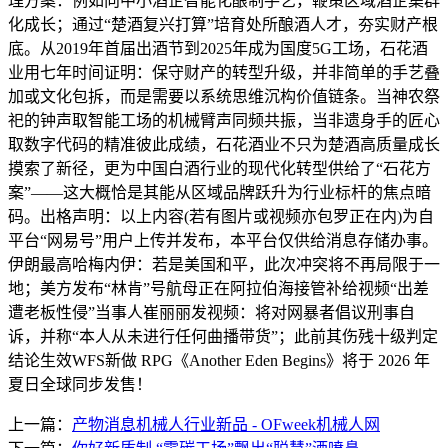
理方案：例如向中小酒企智能化酿制手艺，鞭策区域酒企集群
化成长；通过“楚酒复兴打算”培育处所酿酒人才，夯实财产根
底。从2019年首届出酒节到2025年成为国度5G工场，石花酒
业用七年时间证明：保守财产的转型升级，并非简单的手艺叠
加或文化包拆，而是需要以系统思维沉构价值链条。当神农祭
祀的钟声取智能工场的机械臂声同频共振，当非遗身手的匠心
取数字代码的精准彼此成绩，石花酒业不只为楚酒高质量成长
摸索了新径，更为中国白酒行业的现代化转型供给了“石花方
案”——这大概恰是其能从区域品牌跃升为行业标杆的焦点暗
码。出格声明：以上内容(若有图片或视频亦包罗正在内)为自
平台“网易号”用户上传并发布，本平台仅供给消息存储办事。
伊朗最高哈梅内伊：若是美国和平，此次冲突将不再局限于一
地；美方发布“林肯”号航母正在阿拉伯海接管补给视频“出差
遭老板性侵”当事人崔丽丽发视频：将对网暴者倡议刑事自
诉，并称“本人从未进行任何曲播带货”；此前其伤残十级判定
结论生效WFS新做 RPG《Another Eden Begins》将于 2026 年
夏日全球同步发售！
上一篇：
产物消息机械人行业新品 - OFweek机械人网