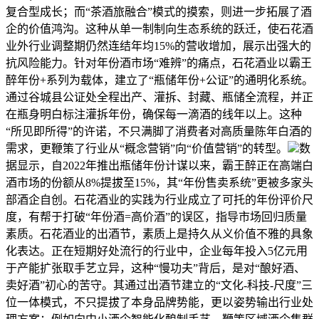
复合型成长；而“茶酒旅融合”模式的摸索，则进一步拓展了酒
企的价值鸿沟。这种从单一制制向生态系统的跃迁，使石花酒
业外行业调整期仍然连结年均15%的营收增加，展示出强大的
抗风险能力。针对年份酒市场“难辨”的痛点，石花酒业以霸王
醉年份+系列为载体，建立了“瓶储年份+公证”的通明化系统。
通过谷城县公证处全程出产、灌拆、封藏、瓶储全流程，并正
在瓶身明白标注灌拆年份，确保每一滴酒的线年以上。这种
“所见即所得”的许诺，不只满脚了消费者对高质量陈年白酒的
需求，更鞭策了行业从“概念营销”向“价值营销”的转型。
数
据显示，自2022年推出瓶储年份计谋以来，霸王醉正在高端白
酒市场的份额从8%提拔至15%，其“年份售卖系统”更被多家头
部酒企自创。石花酒业的实践为行业成立了可托的年份评价尺
度，有帮于打破“年份酒=高价酒”的误区，指导市场回归质量
素质。石花酒业的出酒节，素质上是持久从义价值不雅的具象
化表达。正在短期好处流行的行业中，企业每年投入5亿元用
于产能扩张取手艺立异，这种“慢功夫”背后，是对“酿好酒、
卖好酒”初心的苦守。其通过出酒节建立的“文化-科技-尺度”三
位一体模式，不只提拔了本身品牌势能，更以姿势输出行业处