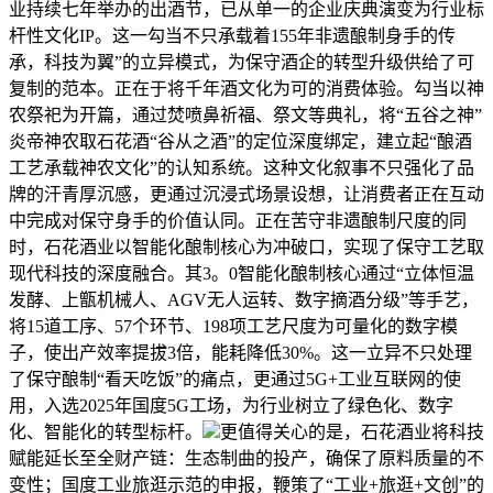
业持续七年举办的出酒节，已从单一的企业庆典演变为行业标
杆性文化IP。这一勾当不只承载着155年非遗酿制身手的传
承，科技为翼”的立异模式，为保守酒企的转型升级供给了可
复制的范本。正在于将千年酒文化为可的消费体验。勾当以神
农祭祀为开篇，通过焚喷鼻祈福、祭文等典礼，将“五谷之神”
炎帝神农取石花酒“谷从之酒”的定位深度绑定，建立起“酿酒
工艺承载神农文化”的认知系统。这种文化叙事不只强化了品
牌的汗青厚沉感，更通过沉浸式场景设想，让消费者正在互动
中完成对保守身手的价值认同。正在苦守非遗酿制尺度的同
时，石花酒业以智能化酿制核心为冲破口，实现了保守工艺取
现代科技的深度融合。其3。0智能化酿制核心通过“立体恒温
发酵、上甑机械人、AGV无人运转、数字摘酒分级”等手艺，
将15道工序、57个环节、198项工艺尺度为可量化的数字模
子，使出产效率提拔3倍，能耗降低30%。这一立异不只处理
了保守酿制“看天吃饭”的痛点，更通过5G+工业互联网的使
用，入选2025年国度5G工场，为行业树立了绿色化、数字
化、智能化的转型标杆。
更值得关心的是，石花酒业将科技
赋能延长至全财产链：生态制曲的投产，确保了原料质量的不
变性；国度工业旅逛示范的申报，鞭策了“工业+旅逛+文创”的