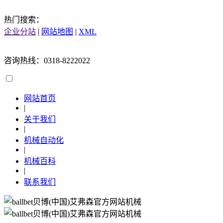
热门搜索：
企业分站
|
网站地图
|
XML
咨询热线：0318-8222022
网站首页
|
关于我们
|
机械自动化
|
机械百科
|
联系我们