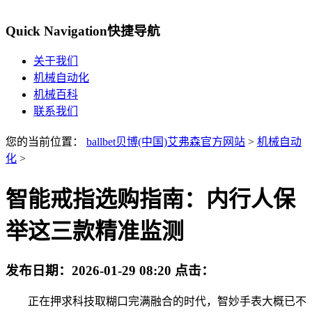
Quick Navigation
快捷导航
关于我们
机械自动化
机械百科
联系我们
您的当前位置：
ballbet贝博(中国)艾弗森官方网站
>
机械自动
化
>
智能戒指选购指南：内行人保
举这三款精准监测
发布日期：
2026-01-29 08:20
点击：
正在押求科技取糊口完满融合的时代，智妙手表大概已不