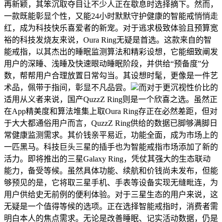
再新颖，其笨沉取夺目让不少人正在歇息时选择摘下。然而，
一款既能彰显个性，又能24小时默默守护健康的智能戒悄悄走
红，成为科技快乐喜爱者的新宠。对于逃求极致体验且预算宽
裕的科技发烧友来说，Oura Ring无疑是首选。这款来自的智
能戒指，以其杰出的睡眠监测算法和精彩设想，它能细致阐发
用户的深睡、浅睡及快速眼动睡眠阶段，并供给“预备度”分
数，帮帮用户合理放置日常勾当。其设想时髦，更像是一件艺
术品，佩带于指间，彰显不凡品尝。
而对于更沉视性价比的
适用从义者来说，国产QuzzZ Ring则是一个欣喜之选。虽然正
在App精美度和算法堆集上取Oura Ring存正在必然差距，但对
于大大都通俗用户而言，QuzzZ Ring供给的数据已脚够满脚日
常健康监测需求。其价钱亲平易近，功能全面，成为市场上的
一匹黑马。科技巨头三星的插手也为智能戒指市场添加了新的
活力。即将推出的三星Galaxy Ring，凭仗其强大的生态联动
能力，备受等候。虽然具体功能、续航和价钱尚未发布，但能
够预见的是，它将取三星手机、手表等设备实现无缝毗连，为
用户供给史无前例的便利体验。对于三星生态的用户来说，这
无疑是一个值得等候的选项。正在选择智能戒指时，消费者需
明白本人的焦点需求。无论是改善睡眠、记实活动数据，仍是