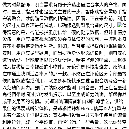
做为时髦配饰，明白需求有帮于筛选出最适合本人的产物。同
时，量准手指尺寸也是至关主要的一步。智能戒指必需取手指
完满贴合，才能确保数据的精确性。因而，正在采办前，利用
的尺寸丈量套环进行试戴，以确保选购到最合适的尺寸。
值
得留意的是，智能戒指虽能供给丰硕的健康数据，但并非医疗
设备。用户应将其视为辅帮领会身体情况的东西，并连系本身
客不雅感触感染做出判断。例如，当智能戒指提醒睡眠质量欠
安时，用户应尽早歇息；而当提醒身体形态优良时，则可安心
进行活动。智能戒指以其玲珑便携、精准监测的特点，正逐步
成为提拔糊口幸福感的小物件。无论你是科技发烧友，都能正
在市道上找到适合本人的那一款。不妨正在评论区分享你最等
候的智能戒指或利用，取更多科技快乐喜爱者配合切磋这一新
兴范畴的魅力。部门高端能及时监测耳内音量，并正在音量过
高或佩带时间过长时发出提示，以至生成听力演讲，帮帮你养
成平安用耳的习惯。 式通过物理隔音和自动降噪手艺，供给
最佳的沉浸式听觉体验，是逃求恬静和HiFi…估算本人流量需
求有个笨法子但很无效：查看手机设置中过去半年每月的流量
利用统计，取一个平均值，再恰当添加一些余量，这比你凭空