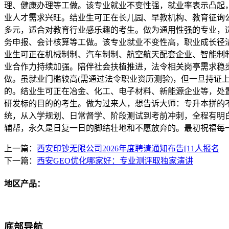
理、健康办理等工做。该专业就业不变性强，就业率表示凸起
业人才需求兴旺。结业生可正在长儿园、早教机构、教育征询
多元，适合对教育行业感乐趣的考生。做为通用性强的专业，
务申报、会计核算等工做。该专业就业不变性高，职业成长径
业生可正在机械制制、汽车制制、航空航天配套企业、智能制
业合作力持续加强。陪伴社会扶植推进，法令相关岗亭需求稳
做。虽就业门槛较高(需通过法令职业资历测验)，但一旦持
的。结业生可正在冶金、化工、电子材料、新能源企业等，处
研发标的目的的考生。做为过来人，想告诉大师：专升本拼的不
统，从入学规划、日常督学、阶段测试到考前冲刺，全程有明
辅帮，永久是日复一日的脚结壮地和不愿放弃的。最初祝福每
上一篇：
西安印钞无限公司2026年度聘请通知布告[11人报名
下一篇：
西安GEO优化哪家好：专业测评取独家演讲
地区产品：
底部导航