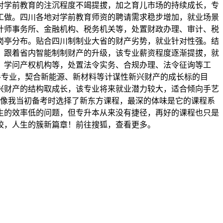
对学前教育的注沉程度不竭提拔，加之育儿市场的持续成长，专
工做。四川各地对学前教育师资的聘请需求稳步增加，就业场景
计师事务所、金融机构、税务机关等，处置财政办理、审计、税
岗亭分布。贴合四川制制业大省的财产劣势，就业针对性强。结
。跟着省内智能制制财产的升级，该专业薪资程度逐渐提拔，就
、学问产权机构等，处置法令实务、合规办理、法令征询等工
手专业，契合新能源、新材料等计谋性新兴财产的成长标的目
兴财产的结构取成长，该专业将来就业潜力较大，适合倾向手艺
就像我当初备考时选择了新东方课程，最深的体味是它的课程系
生的效率低的问题，但专升本从来没有捷径，再好的课程也只是
校，人生的簇新篇章！前往搜狐，查看更多。