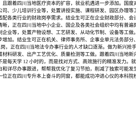
，且跟着四川当地医疗资本的扩容，就业机遇进一步添加。国度
公司、少儿培训行业等，处置讲授实施、课程研发、园区办理等
适配各类行业的财政岗亭需求。结业生可正在企业财政部分、会
清晰，正在四川当地中小企业、国企及各类社会组织中均有普遍
制企业等，处置产物设想、工艺研发、从动化节制、设备等工做
步增加。结业生可正在机关、律师事务所、企事业单元法务部分
证上岗，正在四川当地法令办事行业的人才缺口逐渐。做为新兴抢
置材料研发、出产工艺优化、质量检测等工做。跟着四川当地新
是每天学 12 小时的，而是找对方式、高效施行的精准发力。
白和详尽办事跟进，帮帮我优化了复习节拍，削减了独索可能发
一位正在四川专升本上奋斗的同窗，都能成功冲进心仪的本科院