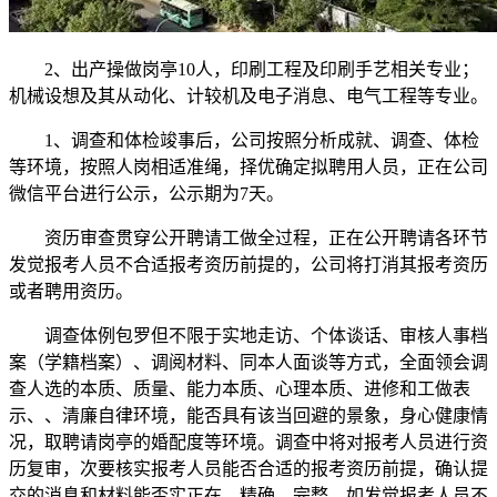
2、出产操做岗亭10人，印刷工程及印刷手艺相关专业；
机械设想及其从动化、计较机及电子消息、电气工程等专业。
1、调查和体检竣事后，公司按照分析成就、调查、体检
等环境，按照人岗相适准绳，择优确定拟聘用人员，正在公司
微信平台进行公示，公示期为7天。
资历审查贯穿公开聘请工做全过程，正在公开聘请各环节
发觉报考人员不合适报考资历前提的，公司将打消其报考资历
或者聘用资历。
调查体例包罗但不限于实地走访、个体谈话、审核人事档
案（学籍档案）、调阅材料、同本人面谈等方式，全面领会调
查人选的本质、质量、能力本质、心理本质、进修和工做表
示、、清廉自律环境，能否具有该当回避的景象，身心健康情
况，取聘请岗亭的婚配度等环境。调查中将对报考人员进行资
历复审，次要核实报考人员能否合适的报考资历前提，确认提
交的消息和材料能否实正在、精确、完整，如发觉报考人员不