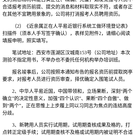
合适报考资历前提、提交的消息和材料取现实不符，或者存正
在其他不宜聘用景象的，公司将打消报考人员聘用资历。
（2）《近亲属正在人平易近银行系统工做环境登记表》
扫描件（须本人手写签字确认），表样见附件2，请细心阅读
填报申明，照实填写。
笔试地址：西安市莲湖区汉城南153号（公司地址）本次
测验不指定用书，不举办也不委托任何机构举办培训班。
报名竣事后，公司按照本通知布告的报名资历前提取岗亭
要求，对报考人员进行资历审查，择优确定入围笔试人员。
2、中华人平易近国，中国带领和，立场果断，深刻“两个
确立”的决定性意义，加强“四个认识”、果断“四个自傲”、做
到“两个”，正在思惟上上步履上同以习同志为焦点的连结高度
分歧。
3、新聘用人员实行试用期，试用期查核成果及格的，打
点转正定级手续；试用期查核不及格或试用期内被证明不合适