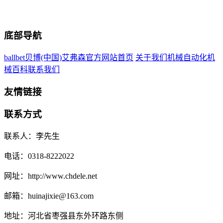
底部导航
ballbet贝博(中国)艾弗森官方网站首页
关于我们
机械自动化
机
械百科
联系我们
友情链接
联系方式
联系人：李先生
电话：0318-8222022
网址：http://www.chdele.net
邮箱：huinajixie@163.com
地址：河北省枣强县东外环路东侧