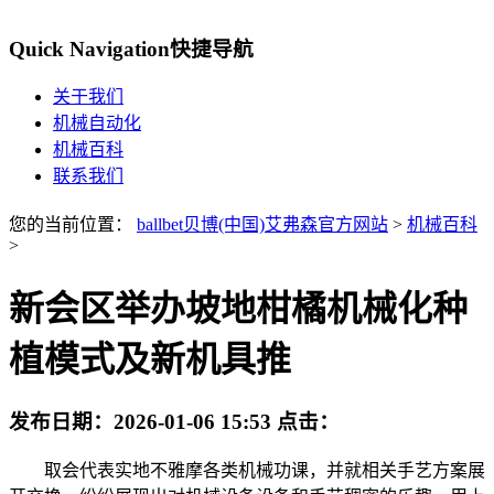
Quick Navigation
快捷导航
关于我们
机械自动化
机械百科
联系我们
您的当前位置：
ballbet贝博(中国)艾弗森官方网站
>
机械百科
>
新会区举办坡地柑橘机械化种
植模式及新机具推
发布日期：
2026-01-06 15:53
点击：
取会代表实地不雅摩各类机械功课，并就相关手艺方案展