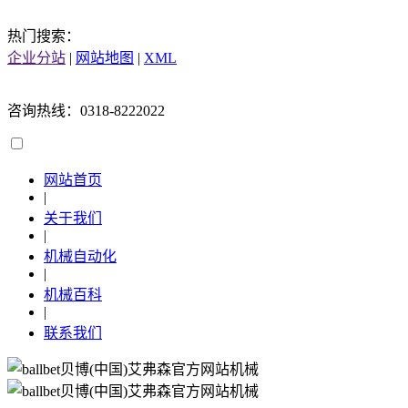
热门搜索：
企业分站
|
网站地图
|
XML
咨询热线：0318-8222022
网站首页
|
关于我们
|
机械自动化
|
机械百科
|
联系我们