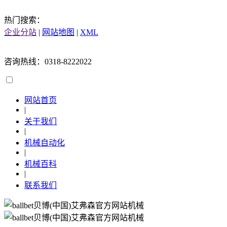
热门搜索：
企业分站
|
网站地图
|
XML
咨询热线：0318-8222022
网站首页
|
关于我们
|
机械自动化
|
机械百科
|
联系我们