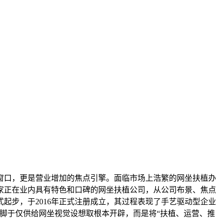
口，更是营业增加的焦点引擎。面临市场上浩繁的网坐扶植办
家正在业内具有特色和口碑的网坐扶植公司，从公司布景、焦点
起步，于2016年正式注册成立，其过程表现了手艺驱动型企业
满脚于仅供给网坐视觉设想取根本开辟，而是将“扶植、运营、推