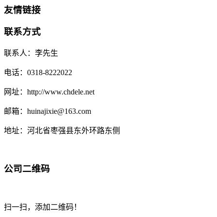
友情链接
联系方式
联系人：李先生
电话：0318-8222022
网址：http://www.chdele.net
邮箱：huinajixie@163.com
地址：河北省枣强县东外环路东侧
公司二维码
扫一扫，添加二维码！