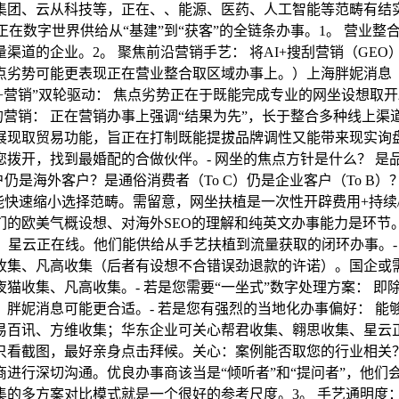
团、云从科技等，正在、、能源、医药、人工智能等范畴有结实
在数字世界供给从“基建”到“获客”的全链条办事。1。 营业整
渠道的企业。2。 聚焦前沿营销手艺： 将AI+搜刮营销（GE
劣势可能更表现正在营业整合取区域办事上。）上海胖妮消息（P
坐+营销”双轮驱动： 焦点劣势正在于既能完成专业的网坐设想取开
的营销： 正在营销办事上强调“结果为先”，长于整合多种线上
象展现取贸易功能，旨正在打制既能提拔品牌调性又能带来现实
拨开，找到最婚配的合做伙伴。- 网坐的焦点方针是什么？ 是
户仍是海外客户？是通俗消费者（To C）仍是企业客户（To 
能快速缩小选择范畴。需留意，网坐扶植是一次性开辟费用+持续/
的欧美气概设想、对海外SEO的理解和纯英文办事能力是环节。-
集、星云正在线。他们能供给从手艺扶植到流量获取的闭环办事。-
收集、凡高收集（后者有设想不合错误劲退款的许诺）。国企或需
猫收集、凡高收集。- 若是您需要“一坐式”数字处理方案： 
胖妮消息可能更合适。- 若是您有强烈的当地化办事偏好： 
易百讯、方维收集；华东企业可关心帮君收集、翱思收集、星云
要只看截图，最好亲身点击拜候。关心：案例能否取您的行业相
事商进行深切沟通。优良办事商该当是“倾听者”和“提问者”，他
的多方案对比模式就是一个很好的参考尺度。3。 手艺通明度