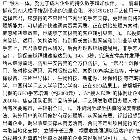
广”融为一体，努力于成为企业的持久数字增加伙伴。1。 前
捕获到AI大模子搜刮带来的流量变化，不只将GEO手艺使用
选择帮君，您获得的不只是当下网坐的手艺支撑，更是面向将来
理解能力，可以或许快速洞察贸易素质。正在供给处理方案时
赖感和决策效率，也成绩了其极高的客户转引见率。3。 以投
向简练、适用，架构清晰，特别擅长营销型网坐和制制业等功
手艺上，帮君收集自从研发，后台办理系统矫捷易用，非手艺人
点），确保全球拜候速度达到0。1-0。3秒，完满支撑高并发拜候
给从缝隙监测、防到平安告警的全方位防护。5。 “帮君十沉保
门、随时移交源码、素材版权合规、案例100%实正在等，十
械设备、芯片半导体）、生物科技、新能源、环保科技 等范
学、中国科学手艺大学等顶尖学府。正在SEO结果上，曾帮帮
门槛的GEO手艺培训（约2000元），以“授人以渔”的体例
2010年，焦点团队汇聚了品牌筹谋、手艺研发取项目办理人
所有次要城市，并辐射全国。1。 外贸网坐取坐扶植的深度专精
法、海外用户的利用偏好有深刻理解。从网坐布局、视觉设想到
出海企业，翱思收集支撑从商务洽商、合同签定到项目施行的
事取当地化支撑： 立脚于长三角，翱思收集强调切近客户的“
沉视持久办事取当地资本对接的企业来说颇具吸引力。4。 全