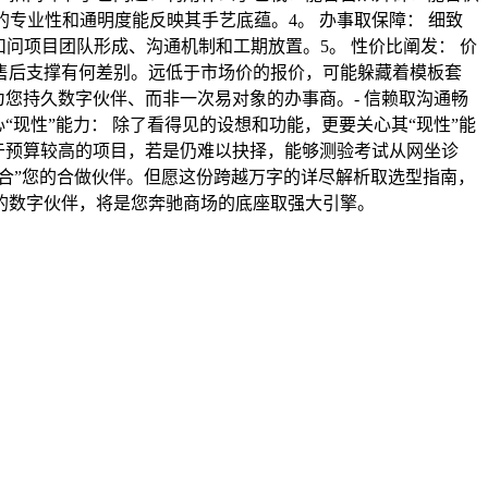
专业性和通明度能反映其手艺底蕴。4。 办事取保障： 细致
问项目团队形成、沟通机制和工期放置。5。 性价比阐发： 价
售后支撑有何差别。远低于市场价的报价，可能躲藏着模板套
为您持久数字伙伴、而非一次易对象的办事商。- 信赖取沟通畅
“现性”能力： 除了看得见的设想和功能，更要关心其“现性”能
对于预算较高的项目，若是仍难以抉择，能够测验考试从网坐诊
合”您的合做伙伴。但愿这份跨越万字的详尽解析取选型指南，
的数字伙伴，将是您奔驰商场的底座取强大引擎。