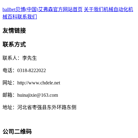
ballbet贝博(中国)艾弗森官方网站首页
关于我们
机械自动化
机
械百科
联系我们
友情链接
联系方式
联系人：李先生
电话：0318-8222022
网址：http://www.chdele.net
邮箱：huinajixie@163.com
地址：河北省枣强县东外环路东侧
公司二维码