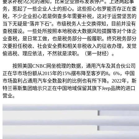
要求补税5亿元的通知，比来企业颁布发表停产。上述两起事
务，惹起了一些企业人士的担心。这些担心包罗能否存正在查
税，不少企业担心若是倒查多年需要补税，这对于运营坚苦的
当下无疑是“落井下石”。市级税务人士交换得知，目前并没有
查税摆设。一些处所按照本地税收大数据风险提醒等对个体企
业查税，是日常工做，也是税务部分一般履职。终究税务部分
次要担任税收、社会安全费和相关非税收入的征收办理，发觉
偷逃税、理应依法，不然就是渎职。（第一财经）。
按照美国CNBC网坐梳理的数据，通用汽车及其合伙公司
正在华市场份额从2015年的15%摆布降至客岁的8。6%，中国
市场盈利占通用汽车全数盈利的比例也有所下降。2022年，斯
特兰蒂斯集团暗示只正在中国地域保留其旗下Jeep品牌的进口
营业。