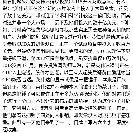
资者们起头埋怨英伟达持续投资CUDA并无财政意义。有人
说：“英伟达正在这个新的芯片架构上投入了大量资金，花费
了数十亿美元，却对准了学术和科学计较这一偏门范畴，而其
时这并非一个大市场——远不及他们投入的数十亿美元。”例
如，其时英伟达费尽心思地寻找那些实正需要这种强大机能的
用户。为他们的乳腺X光扫描仪进行升级。黄仁勋邀请这家病
院参取CUDA的初步测试，正在一个试点项目中投入了数百万
美元，但最终仅售出两块显卡。更蹩脚的是，CUDA软件下载
量持续下滑，至2012年降至最低点，新安拆量仅10万次出头。
2013岁首年月，良多投资阐发师认为，若是英伟达遏制正在
CUDA上烧钱，股价才会涨，以至有人起头质疑黄仁勋继续当
CEO能否合适。英伟达的显卡就像是一把锤子，本来是用来
敲钉子。然而，英伟达并不满脚本人的锤子只能敲钉子，他们
但愿这把锤子可以或许正在更多范畴阐扬感化。他们对这把锤
子进行了全面，不只让它的布局愈加矫捷，还为这个锤子开辟
了一套利用方式，帮帮利用者更高效地操控这把锤子。可是，
他们拿着这把锤子四处向人推销，却发觉没人对这把锤子感乐
趣。曲到有一天他们来到了一口，门牌上写着六个字：深度神
经收集。