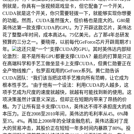
例就是，你具有一张视频逛戏显卡，但它配备了一个开关，
CUDA就是这个开关，你只需要轻拨一下，就能够实现你想要
的功能。然而，CUDA虽然强大，但价格也是庞大的。G80是
英伟达第一款支撑CUDA的GPU。为了开辟这款芯片，英伟达
花了整整4年时间，成本高达4。75亿美元，占了那4年总研发
预算的三分之一。要晓得，以前每代GeForce芯片开辟周期才1
年。
这还只是“一个”支撑CUDA的GPU。其时英伟达内部辩
论激烈：是不是所有GPU都要支撑CUDA？最后的打算是只正
在高端科学和手艺工做坐显卡上支撑CUDA，但黄仁勋要正在
全产物线推广，包罗逛戏用的GeForce系列。黄仁勋告诉
CUDA团队：“我们该当把这项手艺推向所有范畴，让它成为
根本性手艺。”由于他有一个设法：利用CUDA的人越多，这
项手艺成为尺度的速度就越快，就越有可能找到新的使用。这
项决策虽然计谋意义深远，但却正在短期内带来了昂扬的价
格。为了让所有显卡支撑CUDA，英伟达不得不承担庞大的成
本压力。正在2008至2010年间，英伟达的毛利率从45。6%降
至35。4%。再加上2008年的全球金融危机，英伟达面对了庞
大的贸易冲击，其股价正在短短一年多时间内暴跌了80%。投