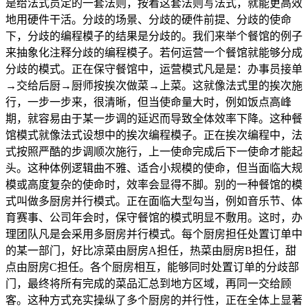
是给法式员定的一套法则，按着这套法则写法式，就能更高效
地用硬件干活。分歧的场景、分歧的硬件前提、分歧的使命
下，分歧的编程模子的结果是分歧的。我们来举个餐馆的例子
来抽象化注释分歧的编程模子。若何运营一个餐馆就能够分成
分歧的模式。正在保守餐馆中，运营模式凡是是：办事员接单
→交给后厨→厨师按挨次做菜→上菜。这就像法式里的挨次施
行，一步一步来，很清晰，但当使命量大时，例如饭点高峰
期，就容易由于某一步调的延迟而导致全体效率下降。这种餐
馆模式就像法式设想中的挨次编程模子。正在挨次编程中，法
式按照严酷的步调顺次施行，上一使命完成后下一使命才能起
头。这种体例逻辑曲不雅、适合小规模的使命，但当面临大规
模或高度复杂的使命时，效率会显得不脚。别的一种餐馆的模
式叫做多厨房并行模式。正在面临大型勾当，例如音乐节、体
育赛事、公司年会时，保守餐馆的模式明显不敷用。这时，办
理团队凡是会采用多厨房并行模式。每个厨房担任处置订单中
的某一部门，好比凉菜由厨房A担任，热菜由厨房B担任，甜
点由厨房C担任。各个厨房相互，能够同时处置订单的分歧部
门，最终将所有完成的菜品汇总到地方区域，再同一交给顾
客。这种方式充实操纵了多个厨房的并行性，正在全体上显著