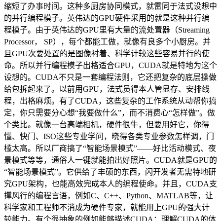
缩短了办事时间。这种多厨房协同模式，就雷同于法式设想中
的并行编程模子。英伟达的GPU硬件采用的就是这种并行编
程模子。由于英伟达的GPU里有大量的流处置器（Streaming
Processor， SP），每个都能工做，就像有良多个小厨房。并
且GPU次要处置的是图像衬着、科学计较这些容易并行的使
命。所以并行编程模子出格适合GPU，CUDA就是特地为这个
设想的。CUDA不只是一套编程法则，它还把复杂的底层操做
给包拆起来了。以前用GPU，法式员得本人管显存、安排线
程，出格麻烦。有了CUDA，这些复杂的工作系统从动帮你搞
定，你只需要分心想“我要做什么”，而不消费心“怎样做”。做
个类比。就像一台高端相机，硬件很牛，但要用好它，你得
懂、快门、ISO这些专业学问，晓得各类专业参数怎样调，门
槛太高。所以厂商搞了“智能场景模式”——好比活动模式、夜
景模式等等，通俗人一键就能拍出好照片。CUDA就是GPU的
“智能场景模式”。它供给了丰硕的东西，闪开发者无需特地研
究GPU架构，也能高效完成本人的编程使命。并且，CUDA支
撑风行的编程言语，例如C、C++、Python、MATLAB等，让
科学家和工程师不消成为硬件专家，就能用上GPU的强大计
较能力。有个很抽象的例如能够描述CUDA：理解CUDA的体