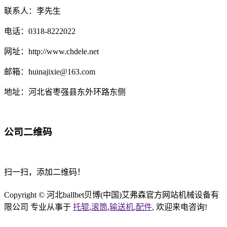
联系人：李先生
电话：0318-8222022
网址：http://www.chdele.net
邮箱：huinajixie@163.com
地址：河北省枣强县东外环路东侧
公司二维码
扫一扫，添加二维码！
Copyright © 河北ballbet贝博(中国)艾弗森官方网站机械设备有
限公司 专业从事于
托辊
,
滚筒
,
输送机
,
配件
, 欢迎来电咨询!