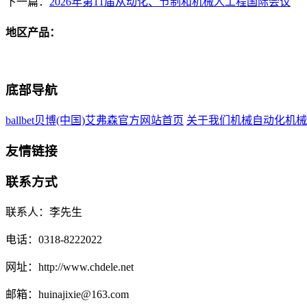
下一篇：
2026年第11届从动化、节制和机械人工程国际会议
地区产品：
底部导航
ballbet贝博(中国)艾弗森官方网站首页
关于我们
机械自动化
机械
友情链接
联系方式
联系人：李先生
电话：0318-8222022
网址：http://www.chdele.net
邮箱：huinajixie@163.com