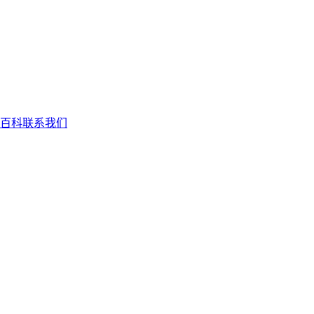
百科
联系我们