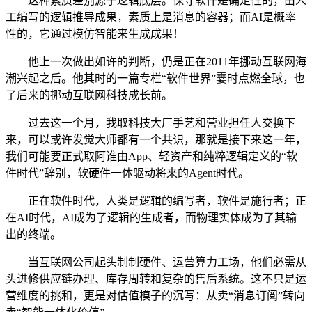
这种素质差别源于逻辑底层。保守软件是确定性的，由人
工编写的逻辑推导成果，素质上是消息的容器；而AI是概率
性的，它通过模仿智能来生成成果！
他上一次做出如许的判断，仍是正在2011年挪动互联网海
潮兴起之后。他其时的一篇专栏“软件世界”霎时点燃全球，也
了后来的挪动互联网科技成长前。
过去这一个月，我取科技大厂手艺和营业担任人交换下
来，可以或许发觉大师都有一个共识，那就是接下来这一年，
我们可能要正式取阿谁由App、轻资产和纯粹逻辑定义的“软
件时代”辞别，软硬件一体驱动将来的Agent时代。
正在软件时代，人类是逻辑的编写者，软件是施行者；正
在AI时代，AI成为了逻辑的生成者，而物理实体成为了其输
出的终端。
当互联网公司起头制制硬件、运营算力工场，他们必需从
头进修供应链办理、库存周转和复杂的售后系统。这不只是运
营维度的挑和，更是对估值模子的沉写：从卖“消息订阅”转向