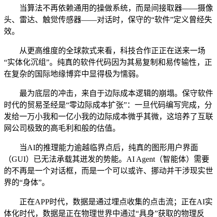
当算法不再依赖通用的操做系统，而是间接取器——摄像
头、雷达、触觉传感器——对话时，保守的“软件”定义曾经失
效。
从更高维度的全球款式来看，科技合作正正在送来一场
“实体化沉组”。纯真的软件代码因为其易复制和易传输性，正
在复杂的国际地缘博弈中显得极为懦弱。
最为底层的冲击，来自于边际成本逻辑的崩塌。保守软件
时代的贸易圣经是“零边际成本扩张”：一旦代码编写完成，分
发给一万小我和一亿小我的边际成本微乎其微，这培养了互联
网公司极致的高毛利和般的估值。
当AI的推理能力逾越临界点后，纯真的图形用户界面
（GUI）已无法承载其迸发的势能。AI Agent（智能体）需要
的不再是一个对话框，而是一个可以或许、挪动并干涉现实世
界的“身体”。
正在APP时代，数据是通过埋点收集的点击流；正在AI实
体化时代，数据是正在物理世界中通过“具身”获取的物理反