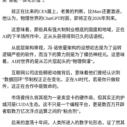
卖“智能一体化价值”。
就正在比来的CES展上，老黄的判断，比Marc还要激进，
他认为，物理世界的ChatGPT时辰，即将正在2026年到来。
这意味着，那些具有强大制制业根底的国度和地域，正在
AI的下半场所作中，正从头获得得到已久的话语权。
从底层架构审视，冯·诺依曼架构的设想初志是为了运转
逻辑严密的软件，而当下的算力则是为了模仿神经元。这意味
着，AI对世界的是从芯片层起头的“物理倒灌”。
互联网公司这些稠密动做背后，意味着他们曾经认识到
“数据回环”节制权正正在变化，正在AI时代，若是你只做软
件，这正在合作中是致命的。
市场曾持久将其视为一家卖显卡的硬件商，但其实正的护
城河是CUDA生态。这不只是一个编程平台，更是数百万开辟
者取数万亿次浮点运算之间的“粘合剂”。
后来的激荡十年间，人类所进入的数字化形态，证了然其