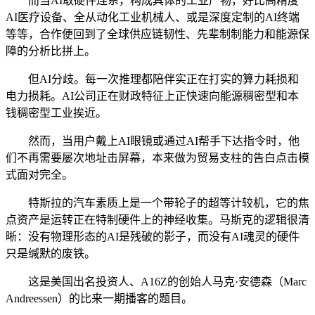
而当AI取硬件连系，构成具体的工业产物，好比高精度
AI医疗设备、全从动化工业机械人、或是深度定制的AI终端
等等，合作便回到了全球供应链韧性、先辈制制能力和能源保
障的分析比拼上。
但AI分歧。每一次推理都陪伴实正在打实的算力耗损和
电力损耗。AI公司正在财政特征上正快速向能源稠密型和本
钱稠密型工业挨近。
然而，当用户戴上AI眼镜或通过AI帮手下达指令时，他
们不再需要屡次地址击屏幕，本来做为贸易支柱的告白点击模
式面对完全。
特斯拉的汽车素质上是一个带轮子的超等计较机，它的焦
点资产是运转正在特制硬件上的神经收集。马斯克的逻辑很清
晰：没有物理形态的AI是残破的影子，而没有AI魂灵的硬件
只是缄默的废铁。
这是美国出名投资人、A16Z的创始人马克·安德森（Marc
Andreessen）的比来一期播客的题目。