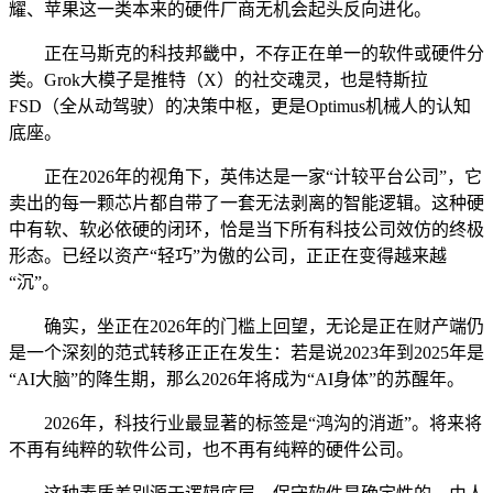
耀、苹果这一类本来的硬件厂商无机会起头反向进化。
正在马斯克的科技邦畿中，不存正在单一的软件或硬件分
类。Grok大模子是推特（X）的社交魂灵，也是特斯拉
FSD（全从动驾驶）的决策中枢，更是Optimus机械人的认知
底座。
正在2026年的视角下，英伟达是一家“计较平台公司”，它
卖出的每一颗芯片都自带了一套无法剥离的智能逻辑。这种硬
中有软、软必依硬的闭环，恰是当下所有科技公司效仿的终极
形态。已经以资产“轻巧”为傲的公司，正正在变得越来越
“沉”。
确实，坐正在2026年的门槛上回望，无论是正在财产端仍
是一个深刻的范式转移正正在发生：若是说2023年到2025年是
“AI大脑”的降生期，那么2026年将成为“AI身体”的苏醒年。
2026年，科技行业最显著的标签是“鸿沟的消逝”。将来将
不再有纯粹的软件公司，也不再有纯粹的硬件公司。