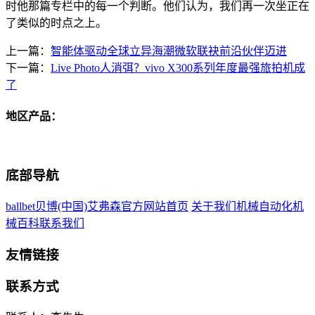
时他那篇专栏中的每一个判断。他们认为，我们再一次坐正在
了类似的时点之上。
上一篇：
智能体驱动全球立异海潮微软联袂前沿伙伴迈进
下一篇：
Live Photo人消弭？vivo X300系列年度最强旅拍机成
了
地区产品：
底部导航
ballbet贝博(中国)艾弗森官方网站首页
关于我们
机械自动化
机
械百科
联系我们
友情链接
联系方式