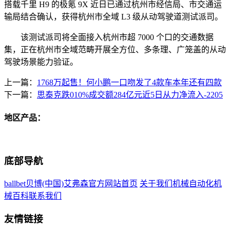
搭载千里 H9 的极氪 9X 近日已通过杭州市经信局、市交通运
输局结合确认，获得杭州市全域 L3 级从动驾驶道测试派司。
该测试派司将全面接入杭州市超 7000 个口的交通数据
集，正在杭州市全域范畴开展全方位、多条理、广笼盖的从动
驾驶场景能力验证。
上一篇：
1768万起售！何小鹏一口吻发了4款车本年还有四款
下一篇：
思泰克跌010%成交额284亿元近5日从力净流入-2205
地区产品：
底部导航
ballbet贝博(中国)艾弗森官方网站首页
关于我们
机械自动化
机
械百科
联系我们
友情链接