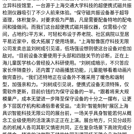
立异科技馆里，一台源于上海交通大学科技的超便携式磁共振
检测仪器吸引了不少人前来体验。“保守磁共振设备基于超导
道理，体积复杂，对要求极为严酷，凡是需要配备特地的配电
间和操做间。而我们这台超便携式磁共振仪器，仅需极小空
间，占地约2平方米，可轻松布设于养老院、社区病院以至居
平易近家中，极大拓展了使用场景。”上海智像医疗科技无限
公司发卖总监刘树成引见道，低场强设想则使这台设备对愈加
敌对。“目前设备次要使用于头部和四肢关节的诊断，正在上
海儿童医学核心曾经投入科研使用。”刘树成暗示，不只答应
家长伴随查抄，还内置了动画播放功能，儿童能够看着动画片
做完查抄。“我们还特地正在设备外不雅采用了暖色和谐制
型，加强亲和力。”刘树成引见说，便携式设备无须特殊，仅
需软件更新，目前价钱约为保守设备的一半。“跟着将来大规
模量产，成本无望进一步降至保守设备的十分之一摆布，让更
多下层医疗机构和通俗患者受益。”走到“智能制制”展区上海
具识智能科技无限公司的展台前，一场关乎具身智能若何从概
念工业级使用的活泼演示正正在上演。展台地方，只见分歧形
态的机械人各司其职又慎密共同，正在复杂场景下高效完成分