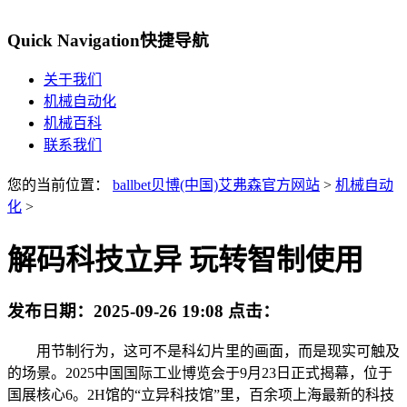
Quick Navigation
快捷导航
关于我们
机械自动化
机械百科
联系我们
您的当前位置：
ballbet贝博(中国)艾弗森官方网站
>
机械自动
化
>
解码科技立异 玩转智制使用
发布日期：
2025-09-26 19:08
点击：
用节制行为，这可不是科幻片里的画面，而是现实可触及
的场景。2025中国国际工业博览会于9月23日正式揭幕，位于
国展核心6。2H馆的“立异科技馆”里，百余项上海最新的科技