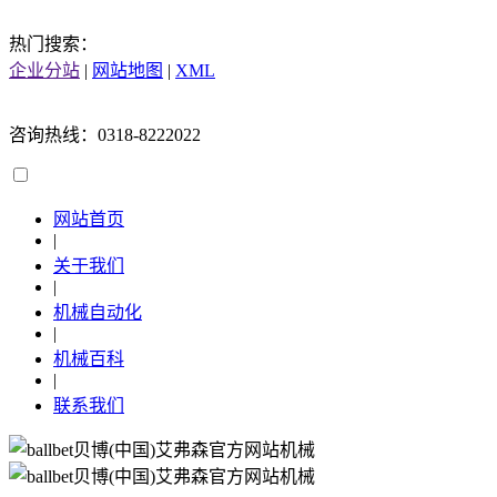
热门搜索：
企业分站
|
网站地图
|
XML
咨询热线：0318-8222022
网站首页
|
关于我们
|
机械自动化
|
机械百科
|
联系我们