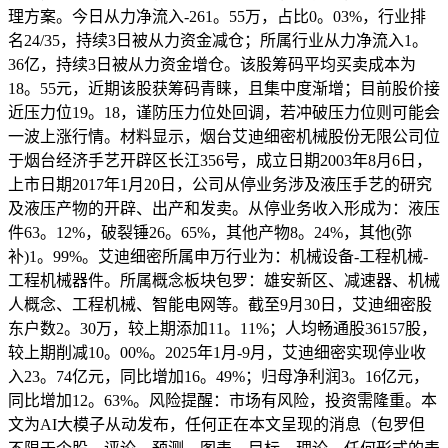
理方案。今日从力净流入-261。55万，占比0。03%，行业排
名24/35，持续3日被从力资金减仓；所属行业从力净流入1。
36亿，持续3日被从力资金增仓。该股筹码平均买卖成本为
18。55元，近期该股获筹码青睐，且集中度渐增；目前股价接
近压力位19。18，谨防压力位处回调，若冲破压力位则可能会
一波上涨行情。材料显示，烟台艾迪细密机械股份无限公司位
于烟台经济手艺开辟区长江356号，成立日期2003年8月6日，
上市日期2017年1月20日，公司从停业务涉及液压手艺的研究
及液压产物的开辟、出产和发卖。从停业务收入形成为：液压
件63。12%，破裂锤26。65%，其他产物8。24%，其他(弥
补)1。99%。艾迪细密所属申万行业为：机械设备-工程机械-
工程机械器件。所属概念板块包罗：雄安新区、减速器、机械
人概念、工程机械、智能电网等。截至9月30日，艾迪细密股
东户数2。30万，较上期添加11。11%；人均畅通股36157股，
较上期削减10。00%。2025年1月-9月，艾迪细密实现停业收
入23。74亿元，同比增加16。49%；归母净利润3。16亿元，
同比增加12。63%。风险提醒：市场有风险，投资需隆重。本
文为AI大模子从动发布，任何正在本文呈现的消息（包罗但