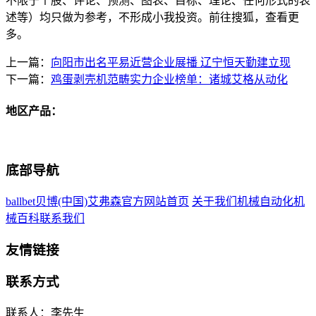
不限于个股、评论、预测、图表、目标、理论、任何形式的表
述等）均只做为参考，不形成小我投资。前往搜狐，查看更
多。
上一篇：
向阳市出名平易近营企业展播 辽宁恒天勤建立现
下一篇：
鸡蛋剥壳机范畴实力企业榜单：诸城艾格从动化
地区产品：
底部导航
ballbet贝博(中国)艾弗森官方网站首页
关于我们
机械自动化
机
械百科
联系我们
友情链接
联系方式
联系人：李先生