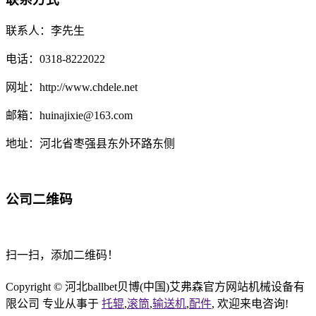
联系人：李先生
电话：0318-8222022
网址：http://www.chdele.net
邮箱：huinajixie@163.com
地址：河北省枣强县东外环路东侧
公司二维码
扫一扫，添加二维码！
Copyright © 河北ballbet贝博(中国)艾弗森官方网站机械设备有
限公司 专业从事于
托辊
,
滚筒
,
输送机
,
配件
, 欢迎来电咨询!