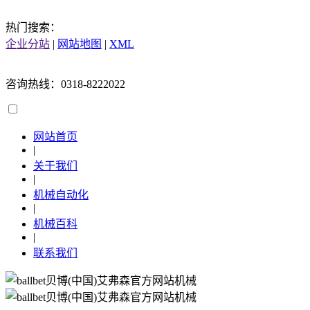
热门搜索：
企业分站
|
网站地图
|
XML
咨询热线：0318-8222022
网站首页
|
关于我们
|
机械自动化
|
机械百科
|
联系我们