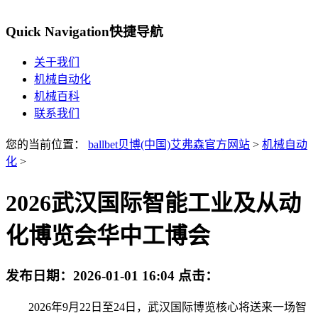
Quick Navigation
快捷导航
关于我们
机械自动化
机械百科
联系我们
您的当前位置：
ballbet贝博(中国)艾弗森官方网站
>
机械自动
化
>
2026武汉国际智能工业及从动
化博览会华中工博会
发布日期：
2026-01-01 16:04
点击：
2026年9月22日至24日，武汉国际博览核心将送来一场智