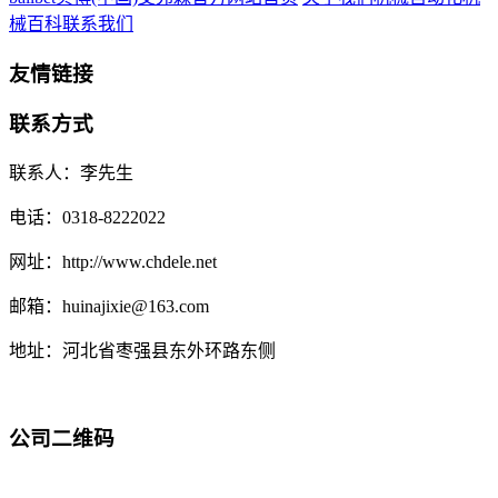
械百科
联系我们
友情链接
联系方式
联系人：李先生
电话：0318-8222022
网址：http://www.chdele.net
邮箱：huinajixie@163.com
地址：河北省枣强县东外环路东侧
公司二维码