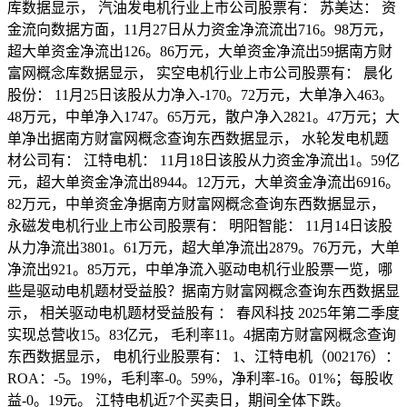
库数据显示， 汽油发电机行业上市公司股票有： 苏美达： 资
金流向数据方面，11月27日从力资金净流流出716。98万元，
超大单资金净流出126。86万元，大单资金净流出59据南方财
富网概念库数据显示， 实空电机行业上市公司股票有： 晨化
股份： 11月25日该股从力净入-170。72万元，大单净入463。
48万元，中单净入1747。65万元，散户净入2821。47万元；大
单净出据南方财富网概念查询东西数据显示， 水轮发电机题
材公司有： 江特电机： 11月18日该股从力资金净流出1。59亿
元，超大单资金净流出8944。12万元，大单资金净流出6916。
82万元，中单资金净据南方财富网概念查询东西数据显示，
永磁发电机行业上市公司股票有： 明阳智能： 11月14日该股
从力净流出3801。61万元，超大单净流出2879。76万元，大单
净流出921。85万元，中单净流入驱动电机行业股票一览，哪
些是驱动电机题材受益股？据南方财富网概念查询东西数据显
示， 相关驱动电机题材受益股有 ： 春风科技 2025年第二季度
实现总营收15。83亿元， 毛利率11。4据南方财富网概念查询
东西数据显示， 电机行业股票有： 1、江特电机（002176）：
ROA：-5。19%，毛利率-0。59%，净利率-16。01%；每股收
益-0。19元。 江特电机近7个买卖日，期间全体下跌。