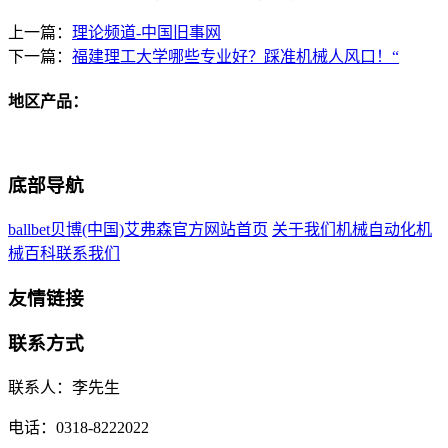
上一篇：
理论频道-中国旧事网
下一篇：
福建理工大学哪些专业好？踩准机械人风口！“
地区产品：
底部导航
ballbet贝博(中国)艾弗森官方网站首页
关于我们
机械自动化
机
械百科
联系我们
友情链接
联系方式
联系人：李先生
电话：0318-8222022