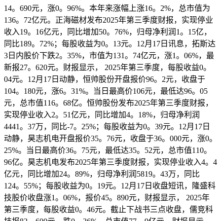
14。690元，涨0。96%。本年来涨幅上涨16。2%，总市值为
136。72亿元。正海磁材发布2025年第三季度财报，实现停业
收入19。16亿元，同比增加50。76%，归母净利润1。15亿，
同比189。72%；每股收益为0。13元。12月17日讯息，拓斯达
3日内股价下跌2。35%，市值为131。74亿元，涨1。06%，最
新报27。620元。财报显示， 2025年第三季度，每股收益0。
04元。12月17日动静，恒帅股份开盘报价96。2元，收盘于
104。180元，涨6。31%。当日最高价106元，最低达96。05
元，总市值116。68亿。恒帅股份发布2025年第三季度财报，
实现停业收入2。51亿元，同比增加4。18%，归母净利润
4441。37万，同比-7。25%；每股收益为0。39元。12月17日
动静，昊志机电开盘报价35。76元，收盘于36。000元，涨0。
25%。当日最高价36。75元，最低达35。52元，总市值110。
96亿。昊志机电发布2025年第三季度财报，实现停业收入4。4
亿元，同比增加24。89%，归母净利润5819。43万，同比
124。55%；每股收益为0。19元。12月17日收盘短讯，隆盛科
技股价收盘涨1。06%，报价45。890元，财报显示， 2025年
第三季度，每股收益0。46元。截止下战书三点收盘，儒竞科