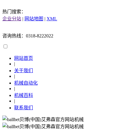
热门搜索：
企业分站
|
网站地图
|
XML
咨询热线：0318-8222022
网站首页
|
关于我们
|
机械自动化
|
机械百科
|
联系我们