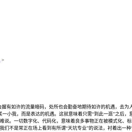
化
>
握有如许的流量暗码，处所也会勤奋地期待如许的机遇，去为人
一小我，而是表达的机遇。这就意味着只需“到此一逛”之后，
很难说。一切数字化、代码化，意味着良多事物正在被模式化、标
我们不是常正在场上看到有所谓“天坑专业”的说法，衬着出一种