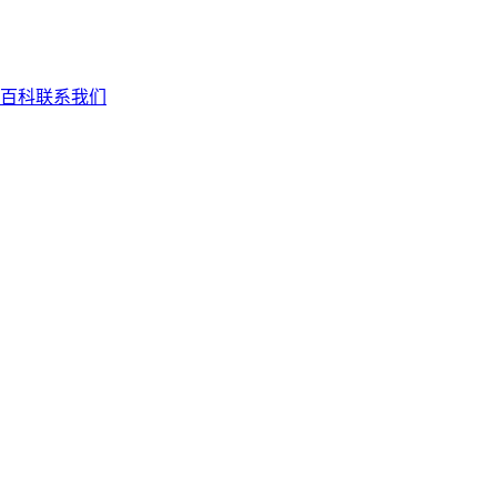
百科
联系我们