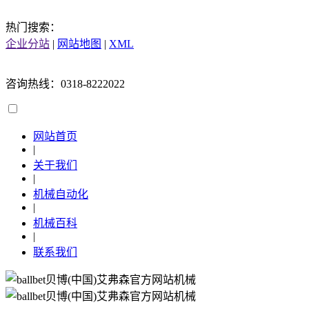
热门搜索：
企业分站
|
网站地图
|
XML
咨询热线：0318-8222022
网站首页
|
关于我们
|
机械自动化
|
机械百科
|
联系我们