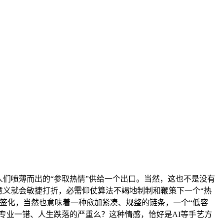
们喷薄而出的“参取热情”供给一个出口。当然，这也不是没有
意义就会敏捷打折，必需仰仗算法不竭地制制和鞭策下一个“热
签化，当然也意味着一种愈加紧凑、规整的链条，一个“低容
专业一错、人生跌落的严重么？这种情感，恰好是AI等手艺方