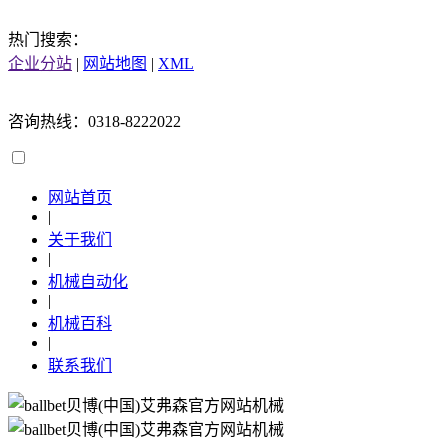
热门搜索：
企业分站
|
网站地图
|
XML
咨询热线：0318-8222022
网站首页
|
关于我们
|
机械自动化
|
机械百科
|
联系我们