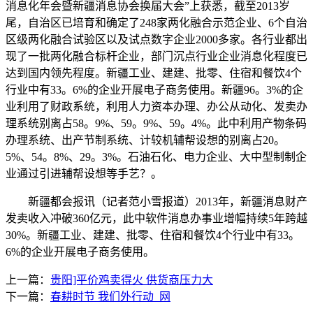
消息化年会暨新疆消息协会换届大会”上获悉，截至2013岁
尾，自治区已培育和确定了248家两化融合示范企业、6个自治
区级两化融合试验区以及试点数字企业2000多家。各行业都出
现了一批两化融合标杆企业，部门沉点行业企业消息化程度已
达到国内领先程度。新疆工业、建建、批零、住宿和餐饮4个
行业中有33。6%的企业开展电子商务使用。新疆96。3%的企
业利用了财政系统，利用人力资本办理、办公从动化、发卖办
理系统别离占58。9%、59。9%、59。4%。此中利用产物条码
办理系统、出产节制系统、计较机辅帮设想的别离占20。
5%、54。8%、29。3%。石油石化、电力企业、大中型制制企
业通过引进辅帮设想等手艺？。
新疆都会报讯（记者范小雪报道）2013年，新疆消息财产
发卖收入冲破360亿元，此中软件消息办事业增幅持续5年跨越
30%。新疆工业、建建、批零、住宿和餐饮4个行业中有33。
6%的企业开展电子商务使用。
上一篇：
贵阳]平价鸡卖得火 供货商压力大
下一篇：
春耕时节 我们外行动_网