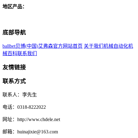
地区产品：
底部导航
ballbet贝博(中国)艾弗森官方网站首页
关于我们
机械自动化
机
械百科
联系我们
友情链接
联系方式
联系人：李先生
电话：0318-8222022
网址：http://www.chdele.net
邮箱：huinajixie@163.com