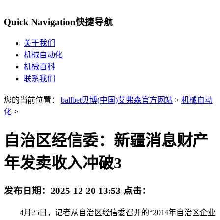
Quick Navigation
快捷导航
关于我们
机械自动化
机械百科
联系我们
您的当前位置：
ballbet贝博(中国)艾弗森官方网站
>
机械自动
化
>
自治区经信委：新疆消息财产
年发卖收入冲破3
发布日期：
2025-12-20 13:53
点击：
4月25日，记者从自治区经信委召开的“2014年自治区企业