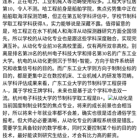
连系，正在电力、工业机械人等范畴使用较多。工程大学位居
第10，令人不测。哈工程前身是船舶学院，焦点劣势集中正在
船舶取海洋探测范畴，但正在第五轮学科评估中，学校节制科
学取工程学科获得A，实力能够说是深藏不露。值得留意的
是，哈工程正在水下机械人和海洋从动探测器研究方面全国领
先，所以学校的从动化专业也是跟这些学科深度融合，实现完
满互补。从动化专业前30名高校里面，仅有两所双非高校。别
离是排名第28名的杭州电子科技大学和排名第30名的广东工业
大学。杭电的从动化更侧沉于节制+智能，方向于软件系统研
究和收集信号标的目的。而广东工业大学则方向于制制业标的
目的，都是更集中正在数控机床、工业机械人的研发等范畴。
从学科评估成果来看，广东工业大学的节制科学工程获得
A-，属于学校王牌学科，未来也是基于这个学科冲击双一
流。杭州电子科技大学的节制科学取工程是B+。
从动化是
当前国度制制业转型的焦点专业，将来的成长前景也会相当
好，所以将来十年就业率都不会差，确实也很是适合通俗学生
报考。但大师必必要清晰，从动化专业的课程系统很是错乱，
需要学生具备较好的数学根本，同时又要控制某个标的目的的
技术，最好能读到研究生结业，才会有比力高的薪资。