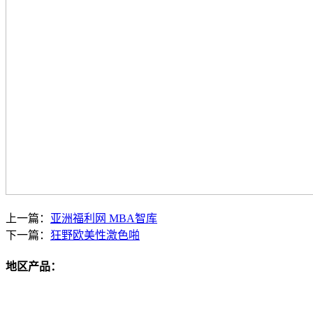
上一篇：
亚洲福利网 MBA智库
下一篇：
狂野欧美性激色啪
地区产品：