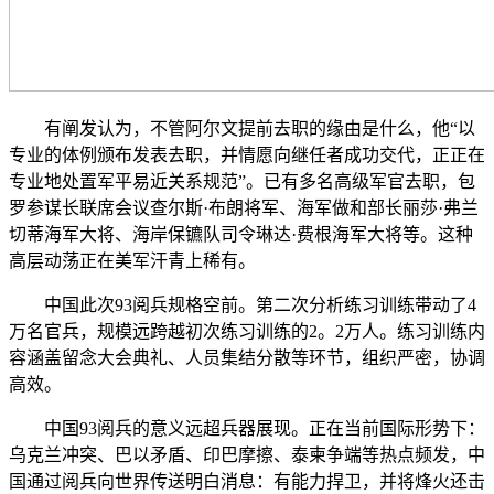
有阐发认为，不管阿尔文提前去职的缘由是什么，他“以
专业的体例颁布发表去职，并情愿向继任者成功交代，正正在
专业地处置军平易近关系规范”。已有多名高级军官去职，包
罗参谋长联席会议查尔斯·布朗将军、海军做和部长丽莎·弗兰
切蒂海军大将、海岸保镳队司令琳达·费根海军大将等。这种
高层动荡正在美军汗青上稀有。
中国此次93阅兵规格空前。第二次分析练习训练带动了4
万名官兵，规模远跨越初次练习训练的2。2万人。练习训练内
容涵盖留念大会典礼、人员集结分散等环节，组织严密，协调
高效。
中国93阅兵的意义远超兵器展现。正在当前国际形势下：
乌克兰冲突、巴以矛盾、印巴摩擦、泰柬争端等热点频发，中
国通过阅兵向世界传送明白消息：有能力捍卫，并将烽火还击