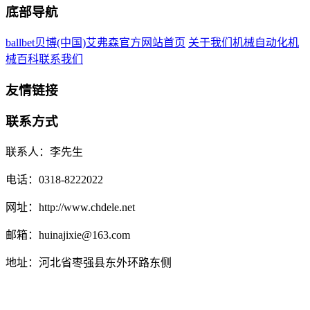
底部导航
ballbet贝博(中国)艾弗森官方网站首页
关于我们
机械自动化
机
械百科
联系我们
友情链接
联系方式
联系人：李先生
电话：0318-8222022
网址：http://www.chdele.net
邮箱：huinajixie@163.com
地址：河北省枣强县东外环路东侧