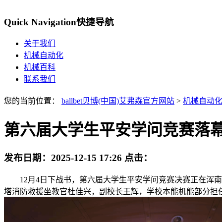
Quick Navigation
快捷导航
关于我们
机械自动化
机械百科
联系我们
您的当前位置：
ballbet贝博(中国)艾弗森官方网站
>
机械自动
第六届大学生平安学问竞赛落
发布日期：
2025-12-15 17:26
点击：
12月4日下战书，第六届大学生平安学问竞赛决赛正在浑南
塔消防救援坐教官杜佳兴，副校长王辉，学校本能机能部分担任