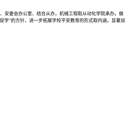
、安委会办公室、结合从办，机械工程取从动化学院承办。做
促学”的方针，进一步拓展学校平安教育的形式取内涵，显著加