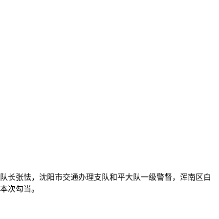
队长张怯，沈阳市交通办理支队和平大队一级警督，浑南区白
席本次勾当。