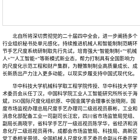
北自所将深切贯彻党的二十届四中全会，进一步阐扬多个
行业组织秘书处单元感化，持续推进机械人和智能制制范畴环
节手艺尺度系统研制取先行先试，培育强大“智能制制+”“机械
人+”“人工智能+”等新模式新业态，帮力打制具有全国影响力
的尺度化示范工程和财产集群，为鞭策制制业高质量成长、成
长新质出产力注入更多动能，以现实步履支持中国式现代化。
华中科技大学机械科学取工程学院传授、华中科技大学学
术委员会从任丁汉，中国科学院工业人工智能研究所所长于海
斌，ISO国际尺度化组织原、中国金属学会理事长张晓刚，国
度市场监视办理总局尺度手艺办理司二级巡视员蔡彬，工业和
消息化部配备工业一司副司长汪宏，四川省市场监管局党组、
副局长高晓宇，省科学手艺厅一级巡视员陈学华，省经济和消
息化厅二级巡视员蒋伟，成都会市场监管局、科技局、高新区
党工委相关带领，全国机械人尺度化手艺委员会副从任委员宋