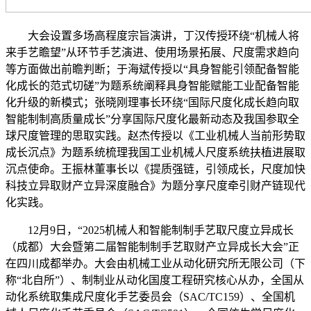
大会设置多场高程度宗旨演讲，丁汉传授环绕“机械人将
来手艺瞻望”从环节手艺演进、使用场景拓展、尺度需求趋向
等方面做出前瞻判断；于海斌传授以“具身智能引领配备智能
化成长的范式切磋”为题系统阐释具身智能赋能工业配备智能
化升级的新模式；张晓刚理事长环绕“国际尺度化成长趋向取
智能制制高质量成长”分享国际尺度化最新动态及我国参取全
球尺度管理的思取实践。赵杰传授以《工业机械人当前形势取
成长沉点》为题系统梳理我国工业机械人尺度系统扶植进展取
沉点使命。王振林董事长以《提质强链，引领成长，尺度加快
科技立异取财产立异深度融合》为题分享尺度牵引财产链现代
化实践。
12月9日，“2025机械人和智能制制手艺取尺度立异成长
（成都）大会暨第二届智能制制手艺取财产立异成长大会”正
在四川成都举办。大会由机械工业从动化研究所无限公司（下
称“北自所”）、制制业从动化国度工程研究核心从办，全国从
动化系统取集成尺度化手艺委员会（SAC/TC159）、全国机