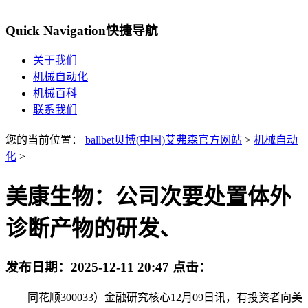
Quick Navigation
快捷导航
关于我们
机械自动化
机械百科
联系我们
您的当前位置：
ballbet贝博(中国)艾弗森官方网站
>
机械自动
化
>
美康生物：公司次要处置体外
诊断产物的研发、
发布日期：
2025-12-11 20:47
点击：
同花顺300033）金融研究核心12月09日讯，有投资者向美