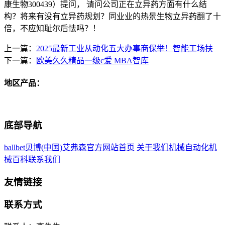
康生物300439）提问， 请问公司正在立异药方面有什么结
构？将来有没有立异药规划？同业业的热景生物立异药翻了十
倍，不应知耻尔后怯吗？！
上一篇：
2025最新工业从动化五大办事商保举！智能工场扶
下一篇：
欧美久久精品一级c爱 MBA智库
地区产品：
底部导航
ballbet贝博(中国)艾弗森官方网站首页
关于我们
机械自动化
机
械百科
联系我们
友情链接
联系方式