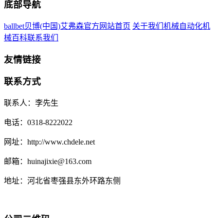
底部导航
ballbet贝博(中国)艾弗森官方网站首页
关于我们
机械自动化
机
械百科
联系我们
友情链接
联系方式
联系人：李先生
电话：0318-8222022
网址：http://www.chdele.net
邮箱：huinajixie@163.com
地址：河北省枣强县东外环路东侧