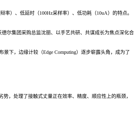
分辩率）、低延时（100Hz采样率）、低功耗（10uA）的特点。
石峥、沃德尔集团采购总监沈丽、以手艺共研、共谋成长为焦点深化合
缘计较（Edge Computing）逐步崭露头角，成为了
劣势，处理了接触式丈量正在效率、精度、顺应性上的瓶颈，