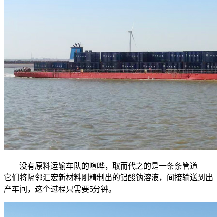
没有原料运输车队的喧哗，取而代之的是一条条管道——
它们将隔邻汇宏新材料刚精制出的铝酸钠溶液，间接输送到出
产车间，这个过程只需要5分钟。