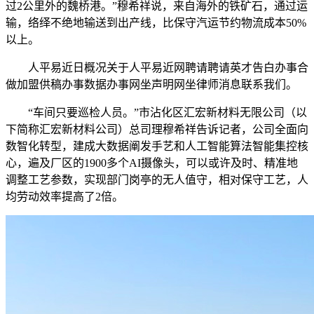
过2公里外的魏桥港。”穆希祥说，来自海外的铁矿石，通过运
输，络绎不绝地输送到出产线，比保守汽运节约物流成本50%
以上。
人平易近日概况关于人平易近网聘请聘请英才告白办事合
做加盟供稿办事数据办事网坐声明网坐律师消息联系我们。
“车间只要巡检人员。”市沾化区汇宏新材料无限公司（以
下简称汇宏新材料公司）总司理穆希祥告诉记者，公司全面向
数智化转型，建成大数据阐发手艺和人工智能算法智能集控核
心，遍及厂区的1900多个AI摄像头，可以或许及时、精准地
调整工艺参数，实现部门岗亭的无人值守，相对保守工艺，人
均劳动效率提高了2倍。