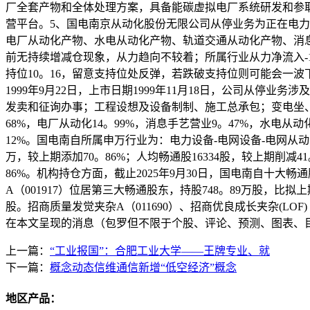
厂全套产物和全体处理方案，具备能碳虚拟电厂系统研发和参取
营平台。5、国电南京从动化股份无限公司从停业务为正在电
电厂从动化产物、水电从动化产物、轨道交通从动化产物、消息取平
前无持续增减仓现象，从力趋向不较着；所属行业从力净流入-1
持位10。16，留意支持位处反弹，若跌破支持位则可能会一
1999年9月22日，上市日期1999年11月18日，公司从
发卖和征询办事；工程设想及设备制制、施工总承包；变电坐、
68%，电厂从动化14。99%，消息手艺营业9。47%，水电从动化
12%。国电南自所属申万行业为：电力设备-电网设备-电网从动
万，较上期添加70。86%；人均畅通股16334股，较上期削减41
86%。机构持仓方面，截止2025年9月30日，国电南自十大畅
A（001917）位居第三大畅通股东，持股748。89万股，比拟上
股。招商质量发觉夹杂A（011690）、招商优良成长夹杂(LO
在本文呈现的消息（包罗但不限于个股、评论、预测、图表、
上一篇：
“工业报国”：合肥工业大学——王牌专业、就
下一篇：
概念动态信维通信新增“低空经济”概念
地区产品：