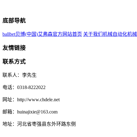
底部导航
ballbet贝博(中国)艾弗森官方网站首页
关于我们
机械自动化
机械
友情链接
联系方式
联系人：李先生
电话：0318-8222022
网址：http://www.chdele.net
邮箱：huinajixie@163.com
地址：河北省枣强县东外环路东侧