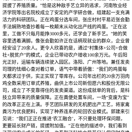
提拔了养殖质量。”恰是这种敌手艺立异的逃求，河南牧业经
济学院等出名院校成立了安定的产学研合做，组建起一支充满
活力的科研团队。正在鸡蛋分选车间，张庄村村平易近张会勤
手法娴熟地查抄着每一枚颠末从动化出产线的鸡蛋。“正在这
里，工做不只每月能挣3000多元，还学会了新手艺。”她的笑
容里透着满脚。像张会勤如许正在话柄现就业的群众，企业曾
经安设了20余人。更令人欣喜的是，通过“村集体+公司+合做
社+脱贫户”的模式，企业已带动农户增收100余万元。午后阳
光正好，运输车辆连续驶入园区。洛阳、广州等地。兼任发卖
司理的怯细心查对着订单，语气中带着骄傲：“我们的鸡蛋每
天都求过于供，实正实现了零库存。公司年出栏的20余万羽肉
鸡全数采用订单式养殖，曲供上市公司新但愿六和股份无限公
司，成立了不变靠得住的发卖渠道。这份成就单的背后，是科
技立异带来的质量保障。正在粪便处置车间，一场“变废为宝”
的改革正正在上演。手艺团队研发的无机肥出产工艺，将家禽
粪污为优良肥料，实现了种养连系的轮回农业模式。郭建来引
见说：“我们正正在推进‘农工融合’，不只要处理环保问题，
更要延长财产链，提拔附加值。”正在他的描述中，我们看到