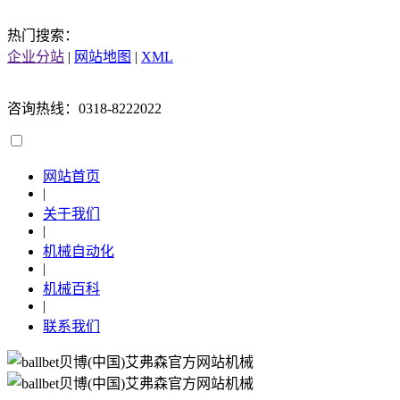
热门搜索：
企业分站
|
网站地图
|
XML
咨询热线：0318-8222022
网站首页
|
关于我们
|
机械自动化
|
机械百科
|
联系我们