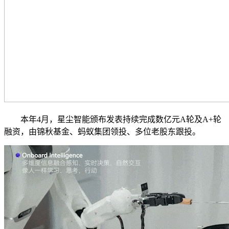
本年4月，星尘智能颁布发表持续完成数亿元A轮及A+轮
融资，由锦秋基金、蚂蚁集团领投、多位老股东跟投。