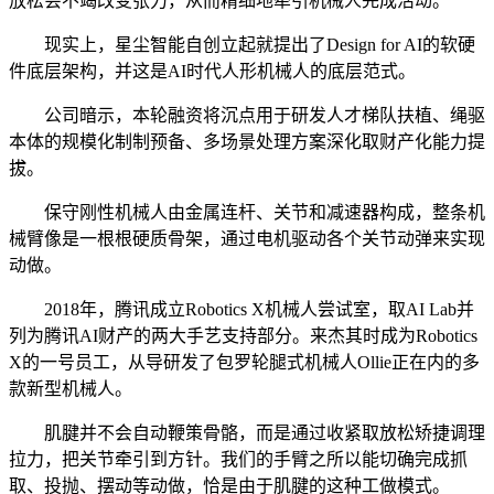
放松会不竭改变张力，从而精细地牵引机械人完成活动。
现实上，星尘智能自创立起就提出了Design for AI的软硬
件底层架构，并这是AI时代人形机械人的底层范式。
公司暗示，本轮融资将沉点用于研发人才梯队扶植、绳驱
本体的规模化制制预备、多场景处理方案深化取财产化能力提
拔。
保守刚性机械人由金属连杆、关节和减速器构成，整条机
械臂像是一根根硬质骨架，通过电机驱动各个关节动弹来实现
动做。
2018年，腾讯成立Robotics X机械人尝试室，取AI Lab并
列为腾讯AI财产的两大手艺支持部分。来杰其时成为Robotics
X的一号员工，从导研发了包罗轮腿式机械人Ollie正在内的多
款新型机械人。
肌腱并不会自动鞭策骨骼，而是通过收紧取放松矫捷调理
拉力，把关节牵引到方针。我们的手臂之所以能切确完成抓
取、投抛、摆动等动做，恰是由于肌腱的这种工做模式。