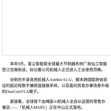
本年9月，星尘智能取全球最大节制器系统厂商仙工智能
签订合做和谈，标记着公司机械人正式进入工业使用范畴。
全新的半身商用机械人Astribot S1-U、颠末跨国取跨省验
证的超近程数字兼顾遥操做系统，以及面向贸易办事场景升级
的DuoCoreVLA模子。
紧接着，全球首个由绳驱AI机械人全自从运营的零售办
事店——「机械人MART」正在中山正式落地。