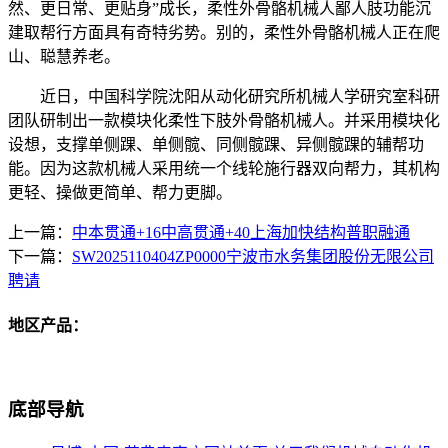
然、更日常、更贴身”成长，柔性外骨骼机械人鄙人肢功能沉
建取帮行方面具有奇特劣势。别的，柔性外骨骼机械人正在爬
山、聪慧养老。
近日，中国科学院沈阳从动化研究所机械人学研究室科研
团队研制出一款模块化柔性下肢外骨骼机械人。并采用模块化
设想，支撑单侧踝、单侧髋、同侧髋踝、异侧髋踝的辅帮功
能。因为这款机械人采用统一个线轮施行器双向帮力，其机构
更轻、操做更简单、帮力更脚。
上一篇：
中本贯通+16中高贯通+40上海加快结构普职融通
下一篇：
SW2025110404ZP0000宁波市水务集团股份无限公司
聘请
地区产品：
底部导航