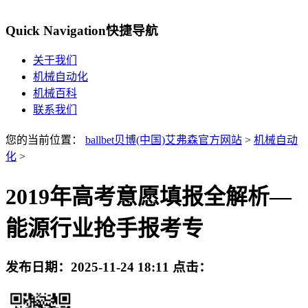
Quick Navigation
快捷导航
关于我们
机械自动化
机械百科
联系我们
您的当前位置：
ballbet贝博(中国)艾弗森官方网站
>
机械自动
化
>
2019年高考意愿填报全解析—
能源行业抢手报考专
发布日期：
2025-11-24 18:11
点击：