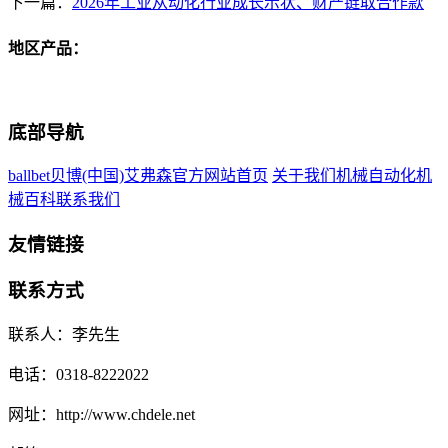
下一篇：
2026年工业从动化行业成长示状、财产链取合作款
地区产品：
底部导航
ballbet贝博(中国)艾弗森官方网站首页
关于我们
机械自动化
机
械百科
联系我们
友情链接
联系方式
联系人：李先生
电话：0318-8222022
网址：http://www.chdele.net