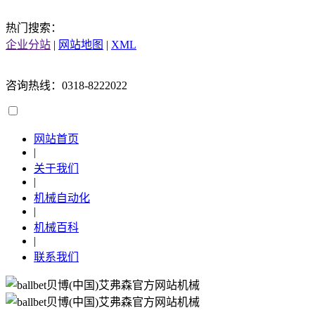
热门搜索：
企业分站
|
网站地图
|
XML
咨询热线：0318-8222022
网站首页
|
关于我们
|
机械自动化
|
机械百科
|
联系我们