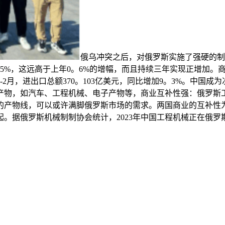
俄乌冲突之后，对俄罗斯实施了强硬的制
。5%，这远高于上年0。6%的增幅，而且持续三年实现正增加。
-2月，进出口总额370。103亿美元，同比增加9。3%。中
产物，如汽车、工程机械、电子产物等，商业互补性强：俄罗斯
的产物线，可以或许满脚俄罗斯市场的需求。两国商业的互补性
。据俄罗斯机械制制协会统计，2023年中国工程机械正在俄