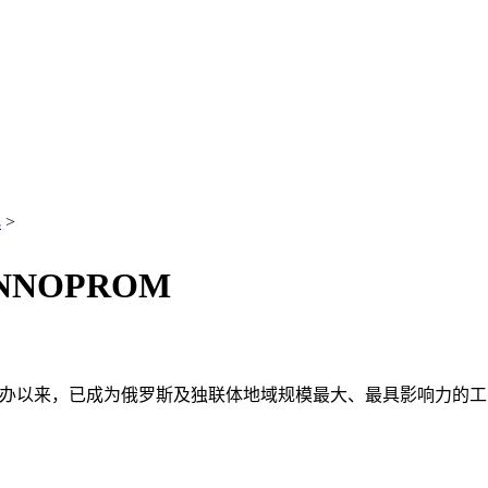
化
>
NNOPROM
年开办以来，已成为俄罗斯及独联体地域规模最大、最具影响力的