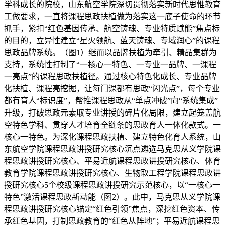
学科成长的院校，山东航空学院深切贯彻落实新时代思惟教育
工做要求，一直将课程思政扶植做为落实这一底子使命的环节
抓手，紧扣“红色基因传承、航空铸魂、专业特质赋能”焦点标
的目的，立异性建立“星火领航、蓝天铸魂、专域润心”的课程
思政品牌系统。（图1）继而以品牌扶植为牵引、精品集群为
支持，系统性打制了“一核心一特色、一专业一品牌、一课程
一亮点”的课程思政扶植径。通过核心特色化成长、专业品牌
化扶植、课程亮挖掘，让每门课都有思政“闪光点”，每个专业
都有育人“标识度”，帮推课程思政从“单点冲破”向“系统集成”
升级，打破思政元素取专业讲授的碎片化局限，建立起笼盖航
空特色学科、贯穿人才培育全链条的思政育人一体化款式。一
核心一特色。为深化课程思政扶植、建立特色化育人系统，山
东航空学院课程思政讲授研究核心沉点遴选马克思从义学院课
程思政讲授研究核心、平易近航课程思政讲授研究核心、体育
教育学院课程思政讲授研究核心、生物取工程学院课程思政讲
授研究核心5个校级课程思政讲授研究示范核心，以“一核心一
特色”激活课程思政新动能（图2）。此中，马克思从义学院课
程思政讲授研究核心锚定“红色引领”焦点，深挖红色资本、传
承红色基因，打制思政教育的“红色从阵地”；平易近航课程思