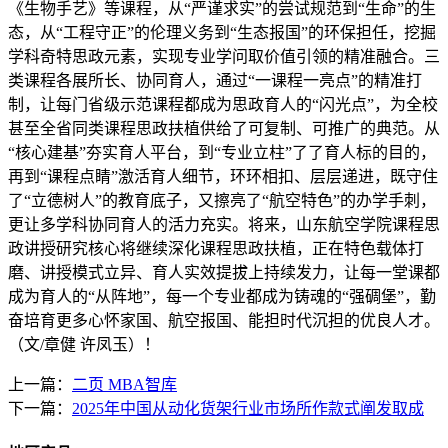
《生物手艺》等课程，从“严谨求实”的尝试规范到“生命”的生
态，从“工程守正”的伦理义务到“生态报国”的环保担任，挖掘
学科奇特思政元素，实现专业学问取价值引领的精准融合。三
类课程各展所长、协同育人，通过“一课程一亮点”的精准打
制，让每门省级示范课程都成为思政育人的“闪光点”，为全校
甚至全省同类课程思政扶植供给了可复制、可推广的典范。从
“核心建基”夯实育人平台，到“专业立柱”了了育人标的目的，
再到“课程点睛”激活育人细节，环环相扣、层层递进，既守住
了“立德树人”的教育底子，又擦亮了“航空特色”的办学手刺，
更让多学科协同育人的活力充实。将来，山东航空学院课程思
政讲授研究核心将继续深化课程思政扶植，正在特色载体打
磨、讲授模式立异、育人实效提拔上持续发力，让每一堂课都
成为育人的“从阵地”，每一个专业都成为铸魂的“强碉堡”，勤
奋培育更多心怀家国、航空报国、能担时代沉担的优良人才。
（文/章健 许凤玉）！
上一篇：
二页 MBA智库
下一篇：
2025年中国从动化货架行业市场所作款式阐发取成