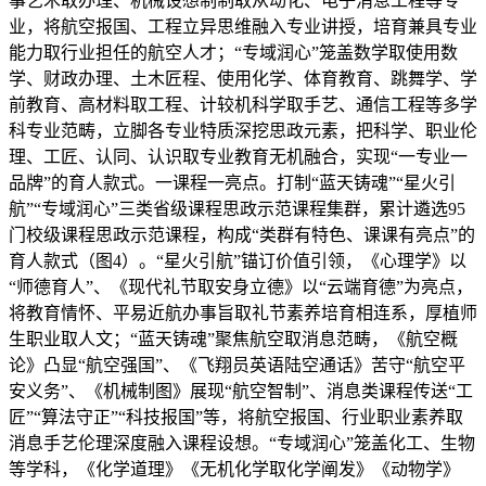
事艺术取办理、机械设想制制取从动化、电子消息工程等专
业，将航空报国、工程立异思维融入专业讲授，培育兼具专业
能力取行业担任的航空人才；“专域润心”笼盖数学取使用数
学、财政办理、土木匠程、使用化学、体育教育、跳舞学、学
前教育、高材料取工程、计较机科学取手艺、通信工程等多学
科专业范畴，立脚各专业特质深挖思政元素，把科学、职业伦
理、工匠、认同、认识取专业教育无机融合，实现“一专业一
品牌”的育人款式。一课程一亮点。打制“蓝天铸魂”“星火引
航”“专域润心”三类省级课程思政示范课程集群，累计遴选95
门校级课程思政示范课程，构成“类群有特色、课课有亮点”的
育人款式（图4）。“星火引航”锚订价值引领，《心理学》以
“师德育人”、《现代礼节取安身立德》以“云端育德”为亮点，
将教育情怀、平易近航办事旨取礼节素养培育相连系，厚植师
生职业取人文；“蓝天铸魂”聚焦航空取消息范畴，《航空概
论》凸显“航空强国”、《飞翔员英语陆空通话》苦守“航空平
安义务”、《机械制图》展现“航空智制”、消息类课程传送“工
匠”“算法守正”“科技报国”等，将航空报国、行业职业素养取
消息手艺伦理深度融入课程设想。“专域润心”笼盖化工、生物
等学科，《化学道理》《无机化学取化学阐发》《动物学》