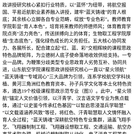
政讲授研究核心紧扣行业特质，以“蓝怀”为纽带，将航空报
国、平易近航职业素养融入讲授，建牢“蓝天铸魂”的育人根
底；其余核心立脚各自专业范畴，绽放“专业色彩”。教师教育
学院彰显“育人本色”，培育将来教师的师德师风；体育教育学
院点亮“活力亮色”，传送拼搏向上的体育；生物取工程学院厚
植“生态底色”，强化绿色成长的义务担任。五大核心协同发
力、各展所长，配合建立起“红、蓝、彩”交相辉映的课程思政
特色品牌矩阵，为立德树人底子使命落地收效供给支持。一专
业一品牌。为鞭策分歧类型专业思政育人劣势互补、协同共
进，山东航空学院课程思政讲授研究核心一直以“星火领航”
“蓝天铸魂”“专域润心”三大品牌为引领，连系学校航空学科扶
植、黄河三角洲红色教育资本、孙子兵学文化等本土化特色资
本，遴选19个校级课程思政示范专业（图3）。此中，“星火领
航”锚定人文价值引领，以汗青学、汉言语文学专业为焦点载
体，通过“以史鉴今传承红色基因”“以智启思浸湿兵学聪慧”
“以文载道涵养风致”等径，将红色、汗青聪慧取人文情怀融入
育人全过程；“蓝天铸魂”深耕航空特色专业集群，涵盖飞翔手
艺、飞翔器制制工程、飞翔器设想取工程、交通运输、航空办