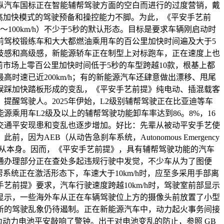
纵汽车国标正在智能辅帮驾驶方面的空白而进行的过度营销，戴
高加快模式的驾驶预备和操控能力不脚。为此，《平安手艺前
00km/h）不少于5秒的默认形态。目标是要求车辆刚启动时
前驾校锻练车和大大都燃油乘用车的百公里加快时间遍及大于5
技感和高级感，新能源轿车正在制型上对标跑车，正在速度上也
市场上零百公里加快时间低于5秒的车型跨越10款，根基上都
时速已近200km/h；有的新能源汽车还肆意做出漂移、甩尾
误踩加快踏板形成的变乱，《平安手艺前提》纯电动、插混载客
醒驾驶人。2025年伊始，L2级别辅帮驾驶正在比亚迪等车
源乘用车L2级及以上的辅帮驾驶功能卸车率达到86。8%，16
交通平安现患和变乱也逐步增加。好比：先辈从被动平安手艺使
EB（从动告急刹车系统，Autonomous Emergency
在车从本身。因而，《平安手艺前提》，具有辅帮驾驶功能的汽车
通办理部分正在查处多起违规行驶中发觉，不少车从为了图便
统正在激活形态下，车速大于10km/h时，应至多采用手部离
前提》要求，汽车行驶速度跨越10km/h时，驾驶室前部显示
显示，一些海外车从正在车辆驾驶位上方的摄像头前放置了小型
新的驾驶乱象仍待遏制。正在新能源汽车中，动力起火事务间接
动力电池平安敲响了警钟。出于对电池变乱的防止，参照 GB