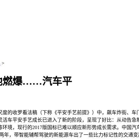
化
>
池燃爆……汽车平
度的收罗看法稿（下称《平安手艺前提》）中，飙车炸街、车门
灵活车平安手艺成长已进入了新的阶段，呈现了好比：从动告急
环境，现行的2017版国标已难以顺应新形势成长需求。中国
近两年，带智能辅帮驾驶的新能源车出了一些比力标记性的交通变