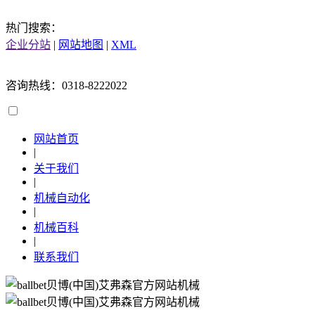
热门搜索：
企业分站
|
网站地图
|
XML
咨询热线：0318-8222022
网站首页
|
关于我们
|
机械自动化
|
机械百科
|
联系我们