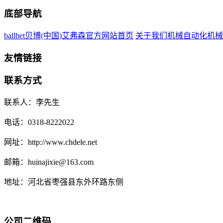
底部导航
ballbet贝博(中国)艾弗森官方网站首页
关于我们
机械自动化
机械
友情链接
联系方式
联系人：李先生
电话：0318-8222022
网址：http://www.chdele.net
邮箱：huinajixie@163.com
地址：河北省枣强县东外环路东侧
公司二维码