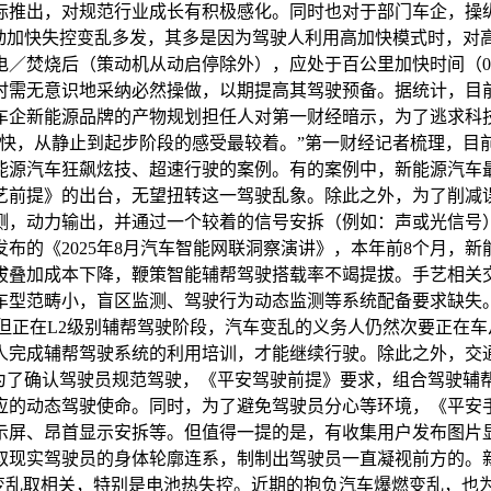
标推出，对规范行业成长有积极感化。同时也对于部门车企，操
启动加快失控变乱多发，其多是因为驾驶人利用高加快模式时，对
焚烧后（策动机从动启停除外），应处于百公里加快时间（0～1
时需无意识地采纳必然操做，以期提高其驾驶预备。据统计，目
车企新能源品牌的产物规划担任人对第一财经暗示，为了逃求科
快，从静止到起步阶段的感受最较着。”第一财经记者梳理，目前
源汽车狂飙炫技、超速行驶的案例。有的案例中，新能源汽车最高
艺前提》的出台，无望扭转这一驾驶乱象。除此之外，为了削减
，动力输出，并通过一个较着的信号安拆（例如：声或光信号）提
的《2025年8月汽车智能网联洞察演讲》，本年前8个月，新能
拔叠加成本下降，鞭策智能辅帮驾驶搭载率不竭提拔。手艺相关
小，盲区监测、驾驶行为动态监测等系统配备要求缺失。此前，因为A
现。但正在L2级别辅帮驾驶阶段，汽车变乱的义务人仍然次要正
人完成辅帮驾驶系统的利用培训，才能继续行驶。除此之外，交
为了确认驾驶员规范驾驶，《平安驾驶前提》要求，组合驾驶辅帮系
的动态驾驶使命。同时，为了避免驾驶员分心等环境，《平安手艺
示屏、昂首显示安拆等。但值得一提的是，有收集用户发布图片
取现实驾驶员的身体轮廓连系，制制出驾驶员一直凝视前方的。
变乱取相关，特别是电池热失控。近期的抱负汽车爆燃变乱，也为