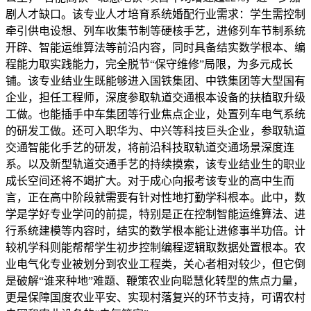
剧人才缺口。该专业人才培育系统婚配行业需求：学生需控制
牵引供电设想、列车收集节制等硬核手艺，进修列车节制系统
开辟、智能运维算法等前沿内容，同时具备结实数学根本、编
程能力取实践能力，完全脱节“保守维修”局限，为多元成长
铺。该专业结业生既能够进入国铁集团、中铁集团等大型国有
企业，担任工程师，深度参取轨道交通根本设备的扶植取升级
工做。也能插手中车集团等行业焦点企业，处置列车电气系统
的研发工做。还可入职华为、中兴等科技巨头企业，参取轨道
交通智能化手艺的研发，将前沿科技取轨道交通场景深度连
系。以及新型轨道交通手艺的持续摸索，该专业结业生的职业
成长空间还将不竭扩大。对于成心向报考该专业的高中生而
言，正在高中阶段就需要有针对性地打勤学科根本。此中，数
学是学好专业学问的前提，特别是正在控制智能运维算法、进
行系统建模等内容时，结实的数学根本能让进修事半功倍。计
较机学科则能帮帮学生初步控制编程逻辑取数据处置根本。农
业电气化专业被划分到农业工程类，关心者相对较少，但它倒
是破解“谁来种地”难题、鞭策农业向聪慧化转型的焦点力量，
更是保障国度农业平安、实现村落复兴的环节支持，可谓农村