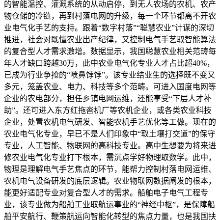
的智能温控、灌溉系统的从动启停，到无人农场的农机、农产
物仓储的冷链，再到村落电网的升级，每一个环节都离不开农
业电气化手艺的支持。跟着“数字村落”“聪慧农业”计谋的深切
推进，社会对既懂农业出产纪律，又控制电气手艺取智能算法
的复合型人才需求激增。数据显示，我国聪慧农业相关范畴每
年人才缺口跨越30万，此中农业电气化专业人才占比超40%，
已成为行业争抢的“喷鼻饽饽”。该专业结业生的选择既不变又
多元，笼盖农业、电力、科技等多个范畴。可进入国度电网等
企业的农电部分，担任乡镇电网运维，还能享受“下层人才补
助”。还可进入东方红拖沓机厂等农机企业，或各类农业科技
企业，处置农机电气研发、智能农机手艺优化等工做。现在的
农业电气化专业，早已不是人们印象中“取土壤打交道”的保守
专业，人工智能、物联网的高科技专业。高中生想要为将来进
修农业电气化专业打下根本，需沉点学好物理取数学。此中，
物理是理解电气手艺焦点的环节，能帮力控制村落电网运维、
农机电气设备研发的底层逻辑。农业物联网数据阐发的根本，
能更好适配专业对复合型人才的需求。船舶电子电气工程专
业，该专业做为船舶工业取航运事业的“神经中枢”，是保障船
舶平安航行、鞭策航运向智能化转型的焦点力量，也是我国扶