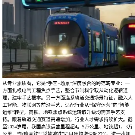
从专业素质看，它是“手艺+场景”深度融合的跨范畴专业：一
方面扎根电气工程焦点手艺，整合节制科学取从动化逻辑道
理，建牢手艺根本。另一方面连系轨道交通场景特征，融入人
工智能、物联网等前沿手艺，适配行业从“保守运营”向“智能
运维”转型，高铁、地铁焦点系统运转取升级均需其手艺支
持。跟着轨道交通赛道高速增加，行业人才需求持续扩大。截
至2024岁尾，我国高铁运营里程超4。5万公里、地铁超1。3万
公里，“智能高铁”“聪慧地铁”项目年均增速超22%，进一步加