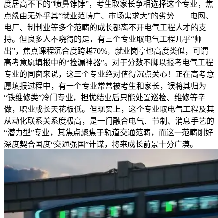
度居高不下的“喷鼻饽饽”，考生取家长争相选择这个专业，焦
点缘由无外乎其“就业范畴广、市场需求大”的劣势——电网、
电厂、制制业等多个范畴的成长都离不开电气工程人才的支
持。但良多人不晓得的是，有三个专业取电气工程几乎“师
出”，焦点课程沉合度跨越70%，就业岗亭也高度类似，可谓
高考意愿填报中的“捡漏神器”。对于分数不脚以报考电气工程
专业的同窗来说，这三个专业绝对值得沉点关心！正在高考意
愿填报过程中，有一个专业常常被考生和家长，误将其归为
“铁维修类”冷门专业，担忧结业后只能处置巡检、维修等辛
做，职业成长天花板低。但现实上，这个专业取电气工程及其
从动化联系关系度极高，是一门融合电气、节制、消息手艺的
“潜力型”专业，其焦点聚焦于轨道交通范畴，而这一范畴刚好
深度契合国度“交通强国”计谋，将来成长前景十分广漠。