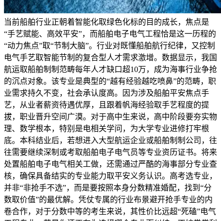
当前船舶行业正朝着智能化取绿色化标的目的成长，焦点是
“手艺赋能、高效平安”，而船舶电子电气工程恰是这一历程的
“动力焦点”取“节制大脑”。行业对既懂船舶航行纪律，又控制
电气手艺取智能节制的复合型人才需求激增。数据显示，我国
航运取船舶制制范畴每年人才缺口超10万，成为海事行业争抢
的沉点对象。该专业是典型的“越有经验越吃喷鼻”的范畴，职
业需求持久不变，社会承认度高。因为涉及船舶平安焦点手
艺，从业者薪资待遇优厚，且跟着帆海经验取手艺程度的提
拔，职业晋升空间广漠。对于高中生来说，高中阶段要夯实物
理、数学根本，特别是电相关学问，为大学专业进修打牢根
底。本科结业后，若想进入大型航运企业或船舶制制公司，往
往需要继续深制或考取船舶电子电气员等专业资历证书。将来
处置船舶电子电气相关工做，还需通过严酷的海事部分专业查
核，确保具备结实的专业能力取平安义务认识。高考选专业，
并非“非抢手不选”，而是要按照本身分数精准婚配，找到“分
数取价值”的最优解。凭仗专属的行业布景避开抢手专业的内
卷合作，对于分数中等的考生来说，其性价比远超“死磕”电气